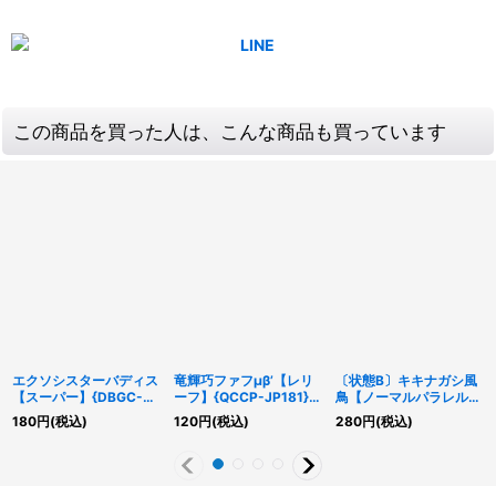
この商品を買った人は、こんな商品も買っています
エクソシスターバディス
竜輝巧ファフμβ’【レリ
〔状態B〕キキナガシ風
【スーパー】{DBGC-
ーフ】{QCCP-JP181}
鳥【ノーマルパラレル】
JP024}《罠》
《エクシーズ》
{17PR-JP010}《エクシ
180
円
(税込)
120
円
(税込)
280
円
(税込)
ーズ》