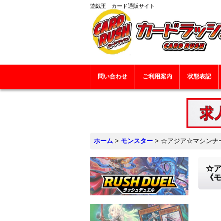
遊戯王 カード通販サイト
問い合わせ
ご利用案内
状態表記
ホーム
>
モンスター
>
☆アジア☆マシンナー
☆ア
《