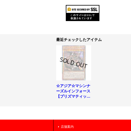
最近チェックしたアイテム
☆アジア☆マシンナ
ーズルインフォース
【プリズマティック
シークレット】{ア
ジアBODE-JP028}
《モンスター》
店舗案内