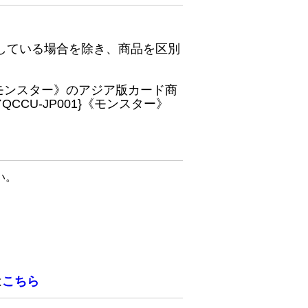
している場合を除き、商品を区別
}《モンスター》のアジア版カード商
CU-JP001}《モンスター》
い。
は
こちら