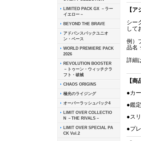
LIMITED PACK GX －ラー
【ア
イエロー－
シー
BEYOND THE BRAVE
して
アドバンスパックユニオ
ン・ベース
例）
品名
WORLD PREMIERE PACK
2026
詳細
REVOLUTION BOOSTER
－トゥーン・ウィッチクラ
フト・破械
【商
CHAOS ORIGINS
●カ
極光のライジング
オーバーラッシュパック4
●鑑
LIMIT OVER COLLECTIO
●ス
N －THE RIVALS－
LIMIT OVER SPECIAL PA
●プ
CK Vol.2