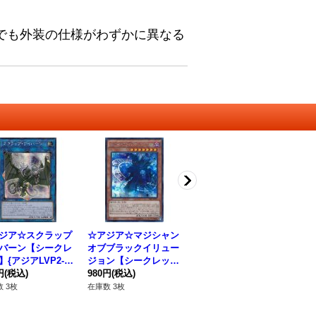
でも外装の仕様がわずかに異なる
ジア☆スクラップ
☆アジア☆マジシャン
☆アジア☆クロノダイ
ク
バーン【シークレ
オブブラックイリュー
バーパーペチュア【シ
【ノ
】{アジアLVP2-J
ジョン【シークレッ
ークレット】{アジアE
P0
36}《リンク》
円
(税込)
ト】{アジアTDIL-JP0
980円
(税込)
P19-JP044}《エクシ
480円
(税込)
80
17}《モンスター》
ーズ》
 3枚
在庫数 3枚
在庫数 1枚
在庫