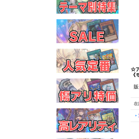
☆
《
販
在