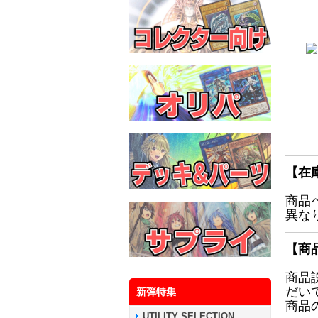
【在
商品
異な
【商
商品
だい
新弾特集
商品
UTILITY SELECTION