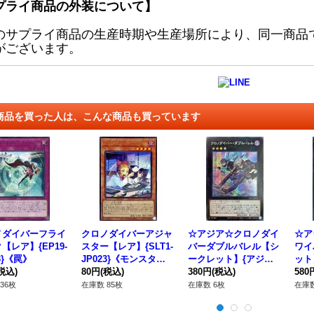
プライ商品の外装について】
のサプライ商品の生産時期や生産場所により、同一商品
がございます。
商品を買った人は、こんな商品も買っています
ノダイバーフライ
クロノダイバーアジャ
☆アジア☆クロノダイ
☆ア
【レア】{EP19-
スター【レア】{SLT1-
バーダブルバレル【シ
ワイ
3}《罠》
JP023}《モンスタ
ークレット】{アジアS
ット
税込)
ー》
80円
(税込)
LT1-JP024}《エクシ
380円
(税込)
P0
580
ーズ》
36枚
在庫数 85枚
在庫数 6枚
在庫数