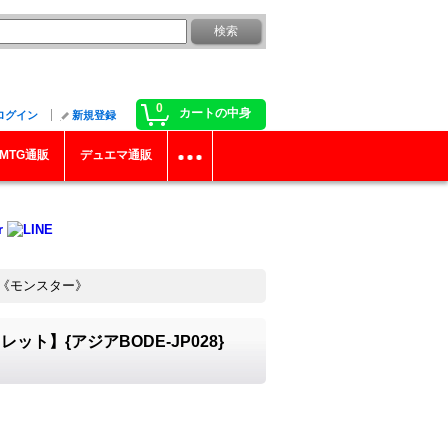
0
カートの中身
ログイン
新規登録
MTG通販
デュエマ通販
}《モンスター》
】{アジアBODE-JP028}