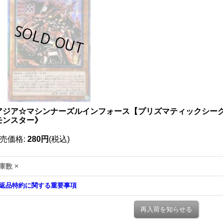
アジア☆マシンナーズルインフォース【プリズマティックシークレット
モンスター》
売価格
:
280円
(税込)
庫数 ×
返品特約に関する重要事項
再入荷を知らせる