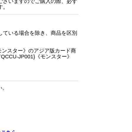
ございますのでご購入の際、必ず
す。
している場合を除き、商品を区別
}《モンスター》のアジア版カード商
CU-JP001}《モンスター》
い。