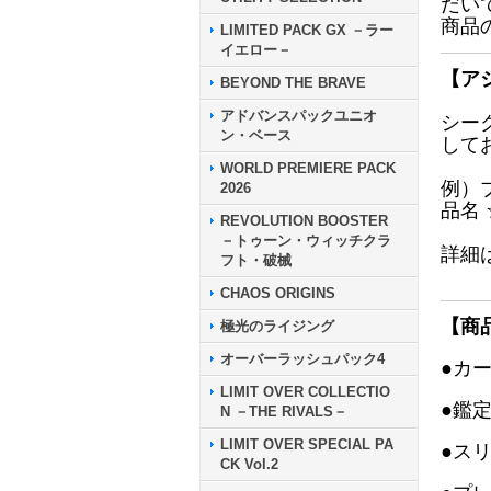
だい
商品
LIMITED PACK GX －ラー
イエロー－
【ア
BEYOND THE BRAVE
アドバンスパックユニオ
シー
ン・ベース
して
WORLD PREMIERE PACK
例）
2026
品名
REVOLUTION BOOSTER
－トゥーン・ウィッチクラ
詳細
フト・破械
CHAOS ORIGINS
【商
極光のライジング
オーバーラッシュパック4
●カ
LIMIT OVER COLLECTIO
●鑑
N －THE RIVALS－
LIMIT OVER SPECIAL PA
●ス
CK Vol.2