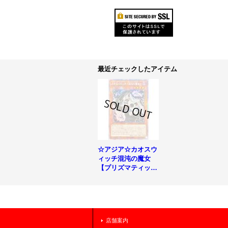
最近チェックしたアイテム
☆アジア☆カオスウ
ィッチ混沌の魔女
【プリズマティック
シークレット】{ア
ジアPHHY-JP009}
《モンスター》
店舗案内