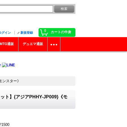
0
カートの中身
ログイン
新規登録
MTG通販
デュエマ通販
《モンスター》
{アジアPHHY-JP009}《モ
1500