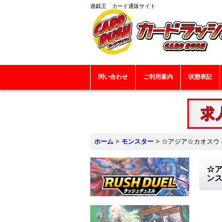
遊戯王 カード通販サイト
問い合わせ
ご利用案内
状態表記
ホーム
>
モンスター
>
☆アジア☆カオスウィ
☆ア
ン