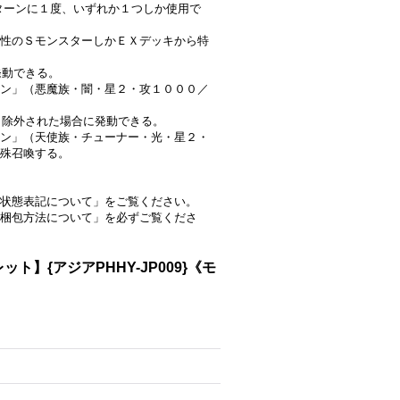
は１ターンに１度、いずれか１つしか使用で
性のＳモンスターしかＥＸデッキから特
発動できる。
ン」（悪魔族・闇・星２・攻１０００／
から除外された場合に発動できる。
ン」（天使族・チューナー・光・星２・
殊召喚する。
状態表記について」をご覧ください。
梱包方法について」を必ずご覧くださ
{アジアPHHY-JP009}《モ