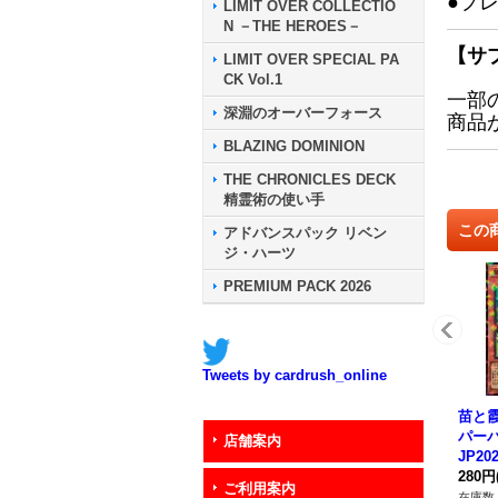
●プ
LIMIT OVER COLLECTIO
N －THE HEROES－
【サ
LIMIT OVER SPECIAL PA
CK Vol.1
一部
深淵のオーバーフォース
商品
BLAZING DOMINION
THE CHRONICLES DECK
精霊術の使い手
この
アドバンスパック リベン
ジ・ハーツ
PREMIUM PACK 2026
Tweets by cardrush_online
苗と
パーパ
店舗案内
JP2
ー》
280円
ご利用案内
在庫数 