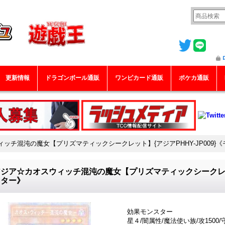
更新情報
ドラゴンボール通販
ワンピカード通販
ポケカ通販
ッチ混沌の魔女【プリズマティックシークレット】{アジアPHHY-JP009}
ジア☆カオスウィッチ混沌の魔女【プリズマティックシークレット】
スター》
効果モンスター
星４/闇属性/魔法使い族/攻1500/守