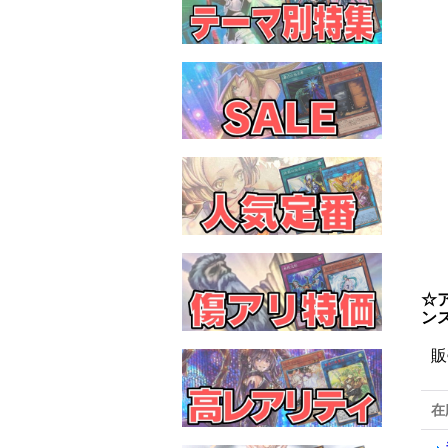
☆
ン
販
在