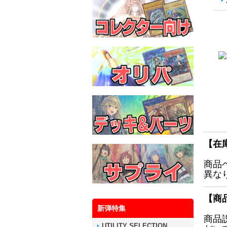
【在
商品
異な
【商
新弾特集
商品
UTILITY SELECTION