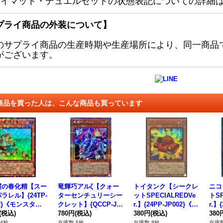
レイマット・デュエルセットの状態表記についての詳細
プライ商品の外装について】
のサプライ商品の生産時期や生産場所により、同一商品
がございます。
商品を買った人は、こんな商品も買っています
霞の春化精【スー
竜輝巧アルζ【クォー
トイタンク【シークレ
ニコ
ラレル】{24TP-
ターセンチュリーシー
ットSPECIALREDVe
トSP
02}《モンスタ
クレット】{QCCP-JP
r.】{24PP-JP002}《モ
r.】
(税込)
178}《モンスター》
780円
(税込)
ンスター》
380円
(税込)
法》
380
4枚
在庫数 5枚
在庫数 8枚
在庫数