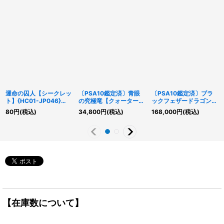
運命の囚人【シークレッ
〔PSA10鑑定済〕青眼
〔PSA10鑑定済〕ブラ
ト】{HC01-JP046}
の究極竜【クォーターセ
ックフェザードラゴン
《罠》
ンチュリーシークレッ
【ホログラフィック】
80
円
(税込)
34,800
円
(税込)
168,000
円
(税込)
ト】{TDPP-JP018}《融
{TSHD-JP040}《シン
合》
クロ》
【在庫数について】