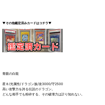
▼その他鑑定済みカードはコチラ▼
青眼の白龍
星８/光属性/ドラゴン族/攻3000/守2500
高い攻撃力を誇る伝説のドラゴン。
どんな相手でも粉砕する、その破壊力は計り知れない。