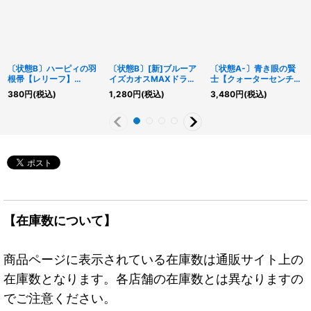
〔状態B〕ハーピィの羽
〔状態B〕[新]ブルーア
〔状態A-〕青き眼の賢
根帚【レリーフ】
イズカオスMAXドラゴ
士【クォーターセンチュ
{QCCP-JP127}《魔
ン(左向)【クォーターセ
リーシークレット】
380
円
(税込)
1,280
円
(税込)
3,480
円
(税込)
法》
ンチュリーシークレッ
{QCCP-JP003}《モン
ト】{QCAC-JP001}
スター》
《儀式》
【在庫数について】
商品ページに表示されている在庫数は通販サイト上の
在庫数となります。各店舗の在庫数とは異なりますの
でご注意ください。