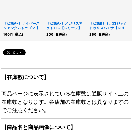
〔状態A-〕サイバース
〔状態A-〕メガリスア
〔状態B〕トポロジック
クアンタムドラゴン【レ
ラトロン【レリーフ】
トゥリスバエナ【レリー
リーフ】{SAST-
{IGAS-JP040}《儀式》
フ】{FLOD-JP036}
160
円
(税込)
260
円
(税込)
280
円
(税込)
JP038}《シンクロ》
《リンク》
【在庫数について】
商品ページに表示されている在庫数は通販サイト上の
在庫数となります。各店舗の在庫数とは異なりますの
でご注意ください。
【商品名と商品画像について】