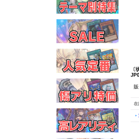
〔
JP
販
在