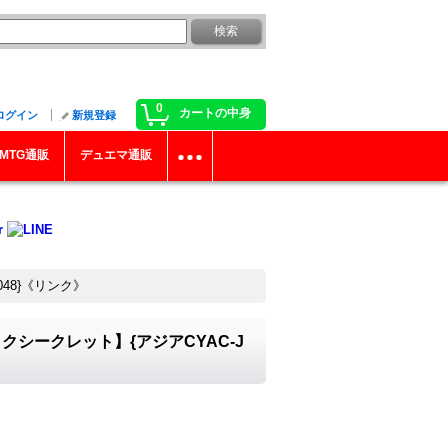
0
カートの中身
ログイン
新規登録
MTG通販
デュエマ通販
48}《リンク》
シークレット】{アジアCYAC-J