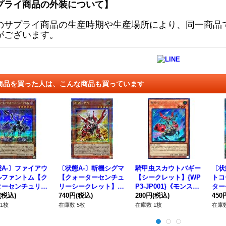
プライ商品の外装について】
のサプライ商品の生産時期や生産場所により、同一商品
がございます。
商品を買った人は、こんな商品も買っています
A-〕ファイアウ
〔状態A-〕斬機シグマ
騎甲虫スカウトバギー
〔状
ルファントム【ク
【クォーターセンチュ
【シークレット】{WP
トコ
ターセンチュリー
リーシークレット】{Q
P3-JP001}《モンスタ
ター
レット】{QCC
(税込)
CCU-JP169}《モンス
740円
(税込)
ー》
280円
(税込)
クレ
450
P099}《モンスタ
ター》
10
1枚
在庫数 5枚
在庫数 1枚
在庫数