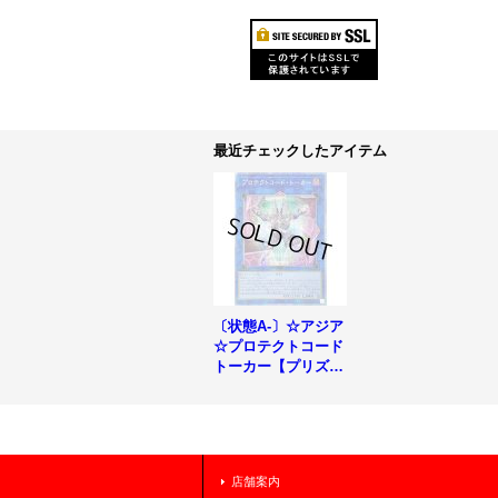
最近チェックしたアイテム
〔状態A-〕☆アジア
☆プロテクトコード
トーカー【プリズマ
ティックシークレッ
ト】{アジアCYAC-J
P048}《リンク》
店舗案内