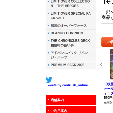
LIMIT OVER COLLECTIO
【サ
N －THE HEROES－
一部
LIMIT OVER SPECIAL PA
商品
CK Vol.1
深淵のオーバーフォース
BLAZING DOMINION
THE CHRONICLES DECK
この
精霊術の使い手
アドバンスパック リベン
ジ・ハーツ
PREMIUM PACK 2026
〔状態
Tweets by cardrush_online
ォー
ォー
シーク
550円
店舗案内
U-J
在庫数 
ー》
ご利用案内