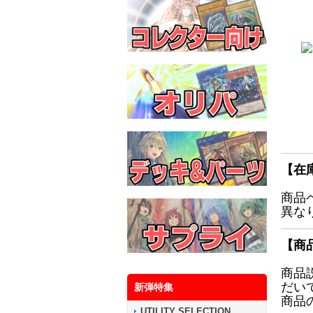
【在
商品
異な
【商
商品
だい
新弾特集
商品
UTILITY SELECTION