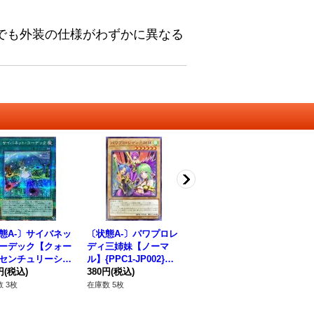
でも外装の仕様がわずかに異なる
態A-〕サイバネッ
〔状態A-〕パワプロレ
〔状態A-〕ウィンドペ
騎
ーデック【クォー
ディ三姉妹【ノーマ
ガサス@イグニスター
【
センチュリーシー
ル】{PPC1-JP002}
【20thシークレット】
P
ット】{QCCU-JP
円
(税込)
《モンスター》
380円
(税込)
{IGAS-JP042}《シン
5,980円
(税込)
18
8}《魔法》
クロ》
 3枚
在庫数 5枚
在庫数 3枚
在庫