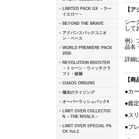
LIMITED PACK GX －ラー
【ア
イエロー－
シー
BEYOND THE BRAVE
して
アドバンスパックユニオ
ン・ベース
例）
品名
WORLD PREMIERE PACK
2026
詳細
REVOLUTION BOOSTER
－トゥーン・ウィッチクラ
フト・破械
【商
CHAOS ORIGINS
●カ
極光のライジング
オーバーラッシュパック4
●鑑
LIMIT OVER COLLECTIO
●ス
N －THE RIVALS－
LIMIT OVER SPECIAL PA
●プ
CK Vol.2