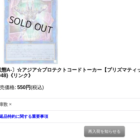
状態A-〕☆アジア☆プロテクトコードトーカー【プリズマティッ
048}《リンク》
売価格
:
550円
(税込)
庫数 ×
返品特約に関する重要事項
再入荷を知らせる