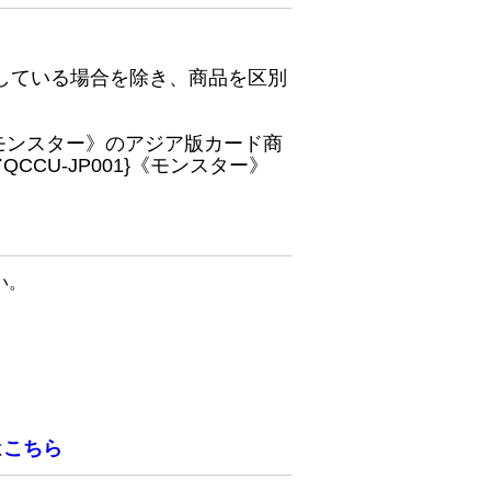
している場合を除き、商品を区別
}《モンスター》のアジア版カード商
CU-JP001}《モンスター》
い。
は
こちら