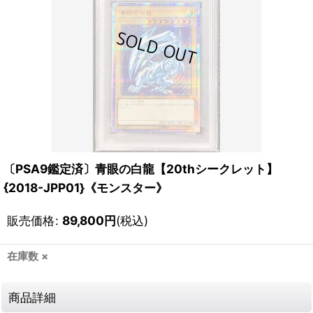
〔PSA9鑑定済〕青眼の白龍【20thシークレット】
{2018-JPP01}《モンスター》
販売価格
:
89,800
円
(税込)
在庫数 ×
商品詳細