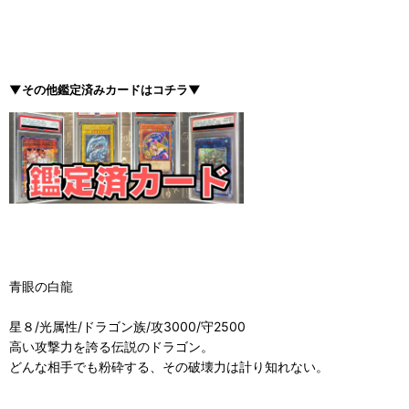
▼その他鑑定済みカードはコチラ▼
青眼の白龍
星８/光属性/ドラゴン族/攻3000/守2500
高い攻撃力を誇る伝説のドラゴン。
どんな相手でも粉砕する、その破壊力は計り知れない。