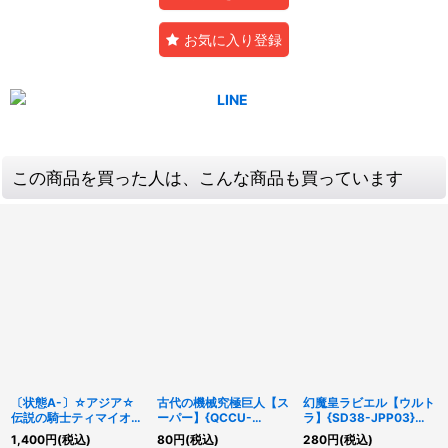
お気に入り登録
この商品を買った人は、こんな商品も買っています
〔状態A-〕☆アジア☆
古代の機械究極巨人【ス
幻魔皇ラビエル【ウルト
伝説の騎士ティマイオス
ーパー】{QCCU-
ラ】{SD38-JPP03}
【シークレット】{アジ
JP116}《融合》
《モンスター》
1,400
円
(税込)
80
円
(税込)
280
円
(税込)
アCPL1-JA001}《モン