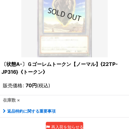
〔状態A-〕Ｇゴーレムトークン【ノーマル】{22TP-
JP316}《トークン》
販売価格
:
70
円
(税込)
在庫数 ×
返品特約に関する重要事項
再入荷を知らせる