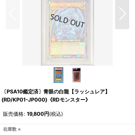
〔PSA10鑑定済〕青眼の白龍【ラッシュレア】
{RD/KP01-JP000}《RDモンスター》
販売価格
:
19,800
円
(税込)
在庫数 ×