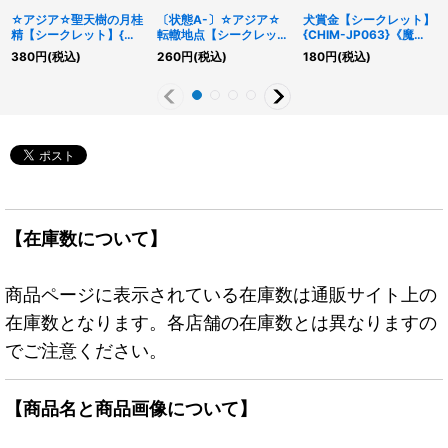
☆アジア☆聖天樹の月桂
〔状態A-〕☆アジア☆
犬賞金【シークレット】
精【シークレット】{ア
転轍地点【シークレッ
{CHIM-JP063}《魔
ジア21PP-JP018}《リ
ト】{アジアSLF1-
法》
380
円
(税込)
260
円
(税込)
180
円
(税込)
ンク》
JP096}《罠》
【在庫数について】
商品ページに表示されている在庫数は通販サイト上の
在庫数となります。各店舗の在庫数とは異なりますの
でご注意ください。
【商品名と商品画像について】