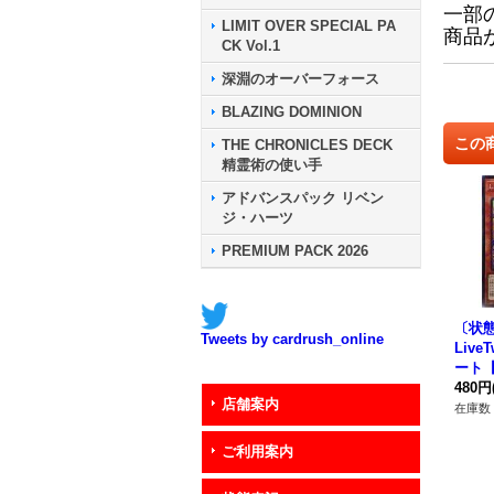
一部
LIMIT OVER SPECIAL PA
商品
CK Vol.1
深淵のオーバーフォース
BLAZING DOMINION
この
THE CHRONICLES DECK
精霊術の使い手
アドバンスパック リベン
ジ・ハーツ
PREMIUM PACK 2026
〔状
Tweets by cardrush_online
Liv
ート
{アジア
480円
店舗案内
《モ
在庫数 
ご利用案内