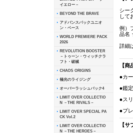
イエロー－
シー
BEYOND THE BRAVE
して
アドバンスパックユニオ
例）
ン・ベース
品名
WORLD PREMIERE PACK
2026
詳細
REVOLUTION BOOSTER
－トゥーン・ウィッチクラ
フト・破械
【商
CHAOS ORIGINS
●カ
極光のライジング
●鑑
オーバーラッシュパック4
LIMIT OVER COLLECTIO
●ス
N －THE RIVALS－
●プ
LIMIT OVER SPECIAL PA
CK Vol.2
【サ
LIMIT OVER COLLECTIO
N －THE HEROES－