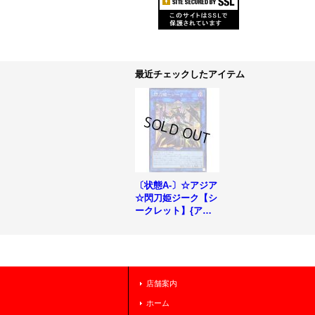
最近チェックしたアイテム
〔状態A-〕☆アジア
☆閃刀姫ジーク【シ
ークレット】{アジ
アSLF1-JP042}《リ
ンク》
店舗案内
ホーム