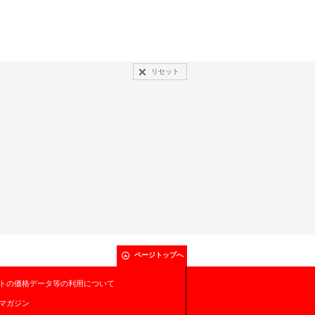
リセット
ページトップへ
トの価格データ等の利用について
マガジン