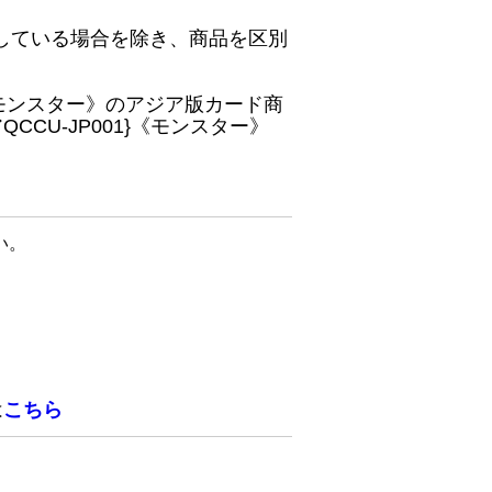
している場合を除き、商品を区別
}《モンスター》のアジア版カード商
CU-JP001}《モンスター》
い。
は
こちら