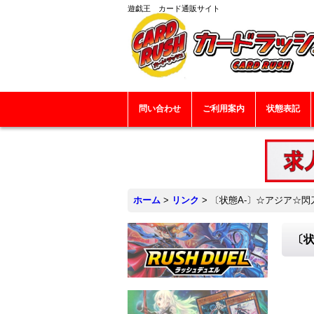
遊戯王 カード通販サイト
問い合わせ
ご利用案内
状態表記
ホーム
>
リンク
>
〔状態A-〕☆アジア☆閃刀
〔状