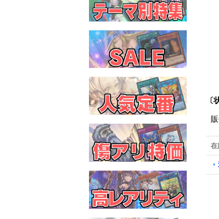
〔
販
在