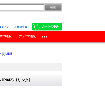
0
カートの中身
ログイン
新規登録
MTG通販
デュエマ通販
JP042}《リンク》