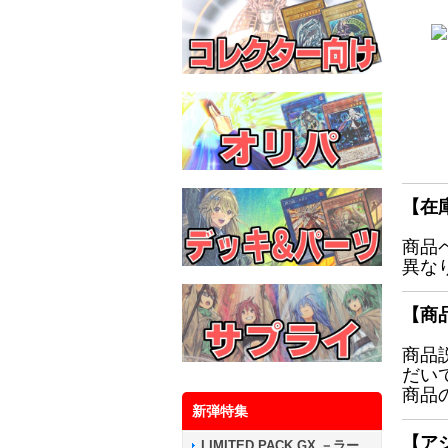
【在
商品
異な
【商
商品
だい
商品
新弾特集
【ア
LIMITED PACK GX －ラー