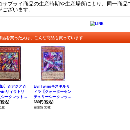
のサプライ商品の生産時期や生産場所により、同一商品
がございます。
商品を買った人は、こんな商品も買っています
態B〕☆アジア☆
EvilTwinsキスキルリ
eTwinリィラトリ
ィラ【クォーターセン
【シークレット】
チュリーシークレッ
BLVO-JP028}
(税込)
ト】{QCAC-JP083}
680円
(税込)
ンスター》
《モンスター》
1枚
在庫数 33枚