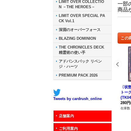
LIMIT OVER COLLECTIO
一部
N －THE HEROES－
商品
LIMIT OVER SPECIAL PA
CK Vol.1
深淵のオーバーフォース
この
BLAZING DOMINION
THE CHRONICLES DECK
精霊術の使い手
アドバンスパック リベン
ジ・ハーツ
PREMIUM PACK 2026
〔状
トー
{TK0
Tweets by cardrush_online
クン
280円
在庫数 
店舗案内
ご利用案内