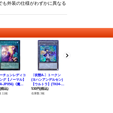
でも外装の仕様がわずかに異なる
ーチュンレディコ
〔状態A-〕トークン
宝玉獣トークン【ウル
〔
ング【ノーマル】
(ヨハンアンデルセン)
トラ】{TK05-JP049}
ー
RA-JP056}《魔
【ウルトラ】{TK04-J
《トークン》
15
(税込)
P008}《トークン》
530円
(税込)
1,280円
(税込)
ロ
10
 11枚
在庫数 3枚
在庫数 21枚
在庫