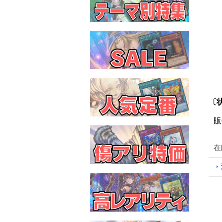
〔
販
在