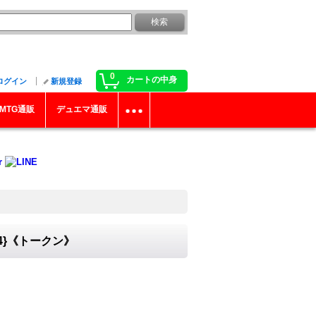
0
カートの中身
ログイン
新規登録
MTG通販
デュエマ通販
4}《トークン》