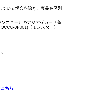
している場合を除き、商品を区別
}《モンスター》のアジア版カード商
CU-JP001}《モンスター》
い。
は
こちら