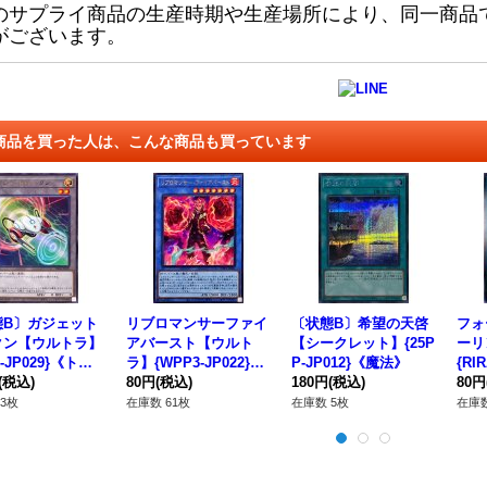
のサプライ商品の生産時期や生産場所により、同一商品
がございます。
商品を買った人は、こんな商品も買っています
態B〕ガジェット
リブロマンサーファイ
〔状態B〕希望の天啓
フォ
クン【ウルトラ】
アバースト【ウルト
【シークレット】{25P
ーリ
4-JP029}《トー
ラ】{WPP3-JP022}
P-JP012}《魔法》
{RI
》
(税込)
《儀式》
80円
(税込)
180円
(税込)
法》
80円
3枚
在庫数 61枚
在庫数 5枚
在庫数