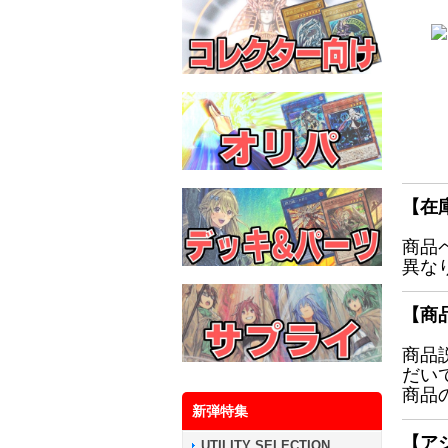
【在
商品
異な
【商
商品
だい
商品
新弾特集
【ア
UTILITY SELECTION