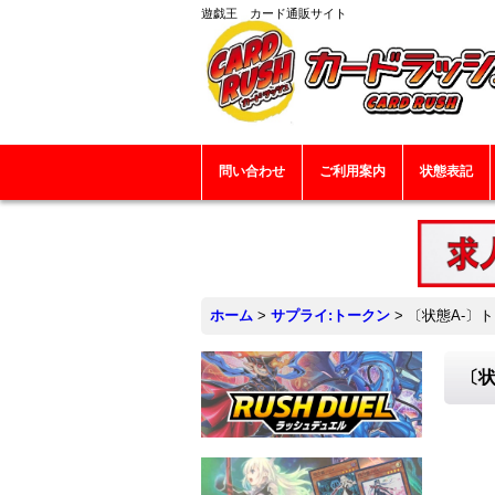
遊戯王 カード通販サイト
問い合わせ
ご利用案内
状態表記
ホーム
>
サプライ:トークン
>
〔状態A-〕ト
〔状