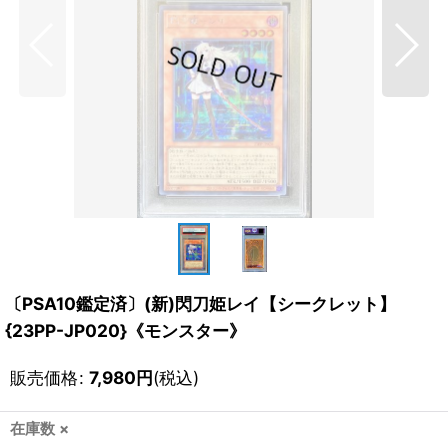
〔PSA10鑑定済〕(新)閃刀姫レイ【シークレット】
{23PP-JP020}《モンスター》
販売価格
:
7,980
円
(税込)
在庫数 ×