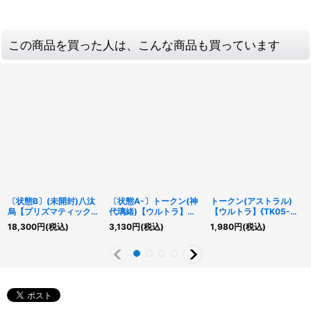
この商品を買った人は、こんな商品も買っています
〔状態B〕(未開封)八汰
〔状態A-〕トークン(神
トークン(アストラル)
烏【プリズマティックシ
代璃緒)【ウルトラ】
【ウルトラ】{TK05-
ークレット】{25YA-
{TK05-JP020}《トー
JP018}《トークン》
18,300
円
(税込)
3,130
円
(税込)
1,980
円
(税込)
JP002}《モンスター》
クン》