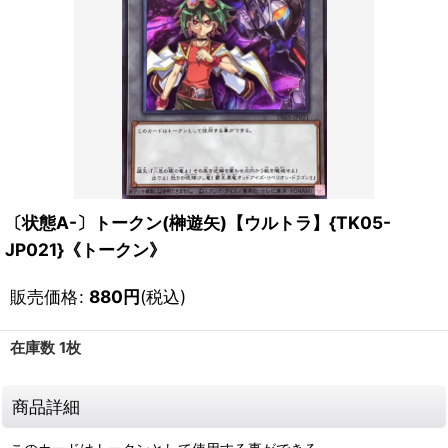
〔状態A-〕トークン(榊遊矢)【ウルトラ】{TK05-
JP021}《トークン》
販売価格
:
880
円
(税込)
在庫数 1枚
商品詳細