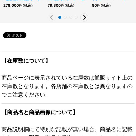
リズマティックシークレ
チュリーシークレット】
《罠》
278,000
円
(税込)
79,800
円
(税込)
80
円
(税込)
ット】{LOCR-JP001}
{NYC1-JP001}《モンス
《モンスター》
ター》
【在庫数について】
商品ページに表示されている在庫数は通販サイト上の
在庫数となります。各店舗の在庫数とは異なりますの
でご注意ください。
【商品名と商品画像について】
商品説明欄にて特別な記載が無い場合、商品名に記載