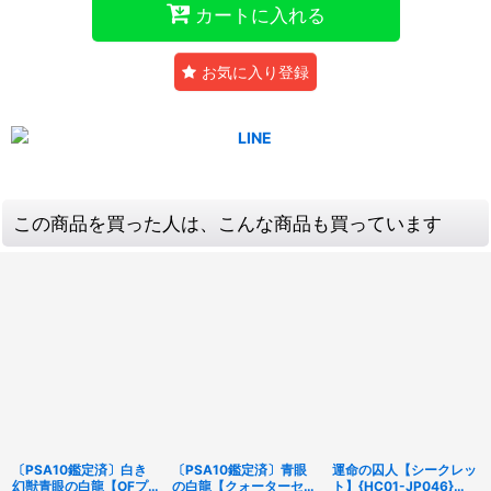
カートに入れる
お気に入り登録
この商品を買った人は、こんな商品も買っています
〔PSA10鑑定済〕白き
〔PSA10鑑定済〕青眼
運命の囚人【シークレッ
幻獣青眼の白龍【OFプ
の白龍【クォーターセン
ト】{HC01-JP046}