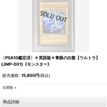
〔PSA10鑑定済〕☆英語版☆青眼の白龍【ウルトラ】
{JMP-001}《モンスター》
販売価格
:
15,800
円
(税込)
在庫数 ×
商品詳細