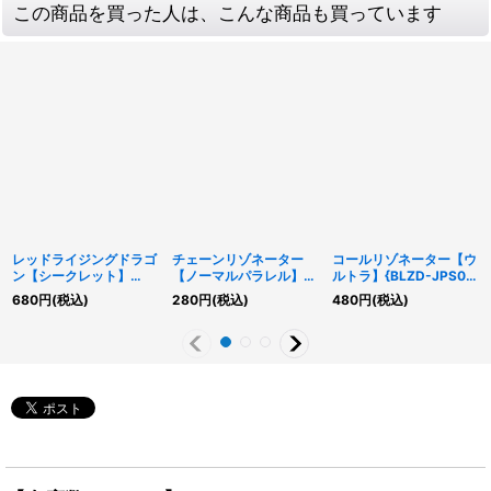
この商品を買った人は、こんな商品も買っています
レッドライジングドラゴ
チェーンリゾネーター
コールリゾネーター【ウ
ン【シークレット】
【ノーマルパラレル】
ルトラ】{BLZD-JPS07}
{SD46-JPP04}《シン
{SPHR-JP018}《モンス
《魔法》
680
円
(税込)
280
円
(税込)
480
円
(税込)
クロ》
ター》