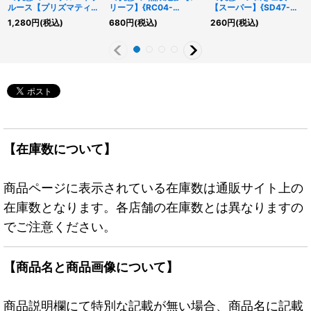
ルース【プリズマティッ
リーフ】{RC04-
【スーパー】{SD47-
クシークレット】
JP076}《罠》
JPP01}《モンスター》
1,280
円
(税込)
680
円
(税込)
260
円
(税込)
{WPP7-JP019}《リン
ク》
【在庫数について】
商品ページに表示されている在庫数は通販サイト上の
在庫数となります。各店舗の在庫数とは異なりますの
でご注意ください。
【商品名と商品画像について】
商品説明欄にて特別な記載が無い場合、商品名に記載