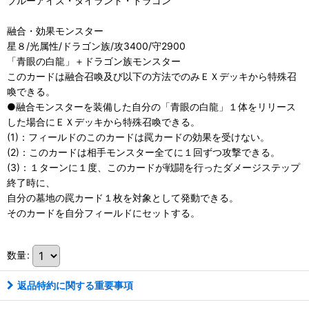
ブルーアイズ・タイラント・ドラゴン
融合・効果モンスター
星８/光属性/ドラゴン族/攻3400/守2900
「青眼の白龍」＋ドラゴン族モンスター
このカードは融合召喚及び以下の方法でのみＥＸデッキから特殊召
喚できる。
●融合モンスターを装備した自分の「青眼の白龍」１体をリリース
した場合にＥＸデッキから特殊召喚できる。
(1)：フィールドのこのカードは罠カードの効果を受けない。
(2)：このカードは相手モンスター全てに１回ずつ攻撃できる。
(3)：１ターンに１度、このカードが戦闘を行ったダメージステップ
終了時に、
自分の墓地の罠カード１枚を対象として発動できる。
そのカードを自分フィールドにセットする。
数量
:
返品特約に関する重要事項