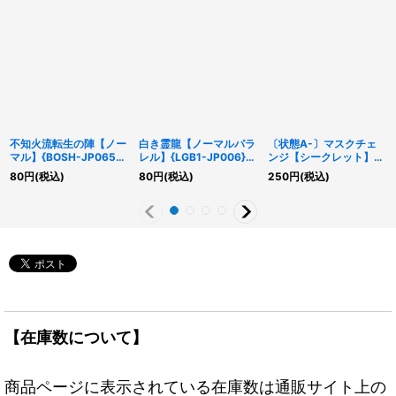
不知火流転生の陣【ノー
白き霊龍【ノーマルパラ
〔状態A-〕マスクチェ
マル】{BOSH-JP065}
レル】{LGB1-JP006}
ンジ【シークレット】
《魔法》
《モンスター》
{QCCU-JP038}《魔
80
円
(税込)
80
円
(税込)
250
円
(税込)
法》
【在庫数について】
商品ページに表示されている在庫数は通販サイト上の