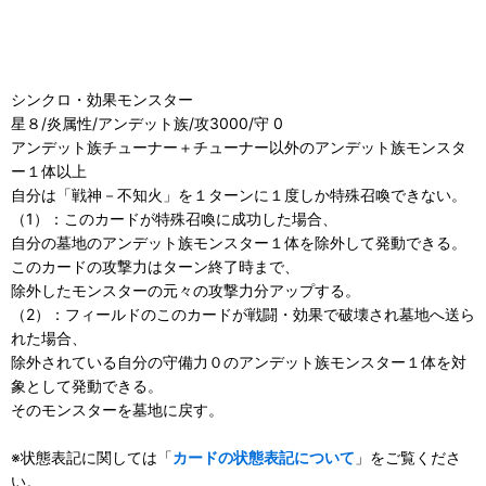
シンクロ・効果モンスター
星８/炎属性/アンデット族/攻3000/守 0
アンデット族チューナー＋チューナー以外のアンデット族モンスタ
ー１体以上
自分は「戦神－不知火」を１ターンに１度しか特殊召喚できない。
（1）：このカードが特殊召喚に成功した場合、
自分の墓地のアンデット族モンスター１体を除外して発動できる。
このカードの攻撃力はターン終了時まで、
除外したモンスターの元々の攻撃力分アップする。
（2）：フィールドのこのカードが戦闘・効果で破壊され墓地へ送ら
れた場合、
除外されている自分の守備力０のアンデット族モンスター１体を対
象として発動できる。
そのモンスターを墓地に戻す。
※状態表記に関しては「
カードの状態表記について
」をご覧くださ
い。