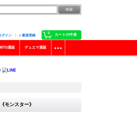
0
カートの中身
ログイン
新規登録
MTG通販
デュエマ通販
}《モンスター》