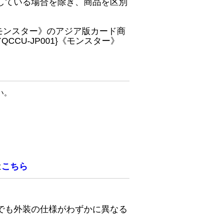
している場合を除き、商品を区別
}《モンスター》のアジア版カード商
CU-JP001}《モンスター》
い。
は
こちら
でも外装の仕様がわずかに異なる