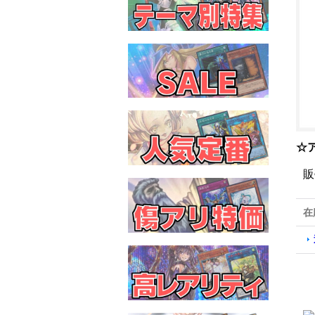
☆
販
在