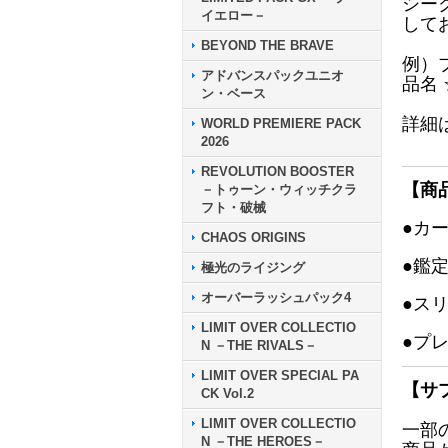
シー
イエロー－
して
BEYOND THE BRAVE
例）
アドバンスパックユニオ
品名
ン・ベース
詳細
WORLD PREMIERE PACK
2026
REVOLUTION BOOSTER
【商
－トゥーン・ウィッチクラ
フト・破械
●カ
CHAOS ORIGINS
●鑑
極光のライジング
オーバーラッシュパック4
●ス
LIMIT OVER COLLECTIO
●プ
N －THE RIVALS－
LIMIT OVER SPECIAL PA
【サ
CK Vol.2
LIMIT OVER COLLECTIO
一部
N －THE HEROES－