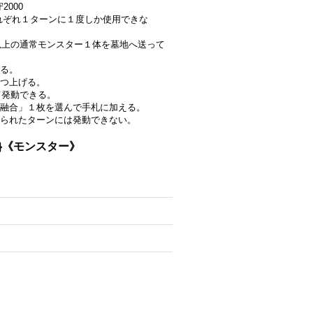
2000
はそれぞれ１ターンに１度しか使用できな
５以上の通常モンスター１体を墓地へ送って
る。
つ上げる。
て発動できる。
融合」１枚を選んで手札に加える。
られたターンには発動できない。
3}《モンスター》