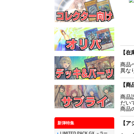
【在
商品
異な
【商
商品
だい
商品
【ア
新弾特集
LIMITED PACK GX －ラー