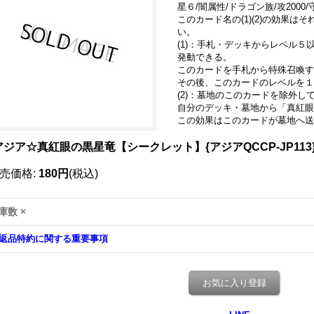
星６/闇属性/ドラゴン族/攻2000/守
このカード名の(1)(2)の効果
い。
(1)：手札・デッキからレベル
発動できる。
このカードを手札から特殊召喚す
その後、このカードのレベルを１
(2)：墓地のこのカードを除外し
自分のデッキ・墓地から「真紅眼
この効果はこのカードが墓地へ送
アジア☆真紅眼の黒星竜【シークレット】{アジアQCCP-JP11
売価格
:
180円
(税込)
庫数 ×
返品特約に関する重要事項
お気に入り登録