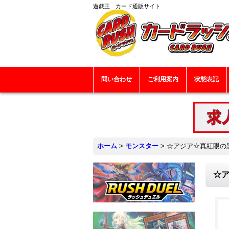
遊戯王 カード通販サイト
問い合わせ
ご利用案内
状態表記
ホーム
>
モンスター
>
☆アジア☆真紅眼の黒
☆ア