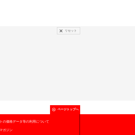
リセット
ページトップへ
トの価格データ等の利用について
マガジン