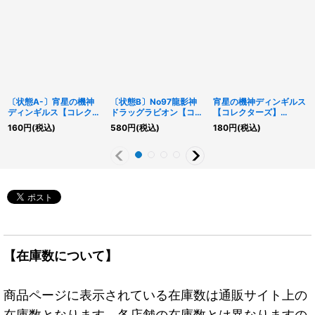
〔状態A-〕宵星の機神
〔状態B〕No97龍影神
宵星の機神ディンギルス
ディンギルス【コレクタ
ドラッグラビオン【コレ
【コレクターズ】
ーズ】{RC04-JP041}
クターズ】{CP19-
{RC04-JP041}《エクシ
160
円
(税込)
580
円
(税込)
180
円
(税込)
《エクシーズ》
JP033}《エクシーズ》
ーズ》
【在庫数について】
商品ページに表示されている在庫数は通販サイト上の
在庫数となります。各店舗の在庫数とは異なりますの