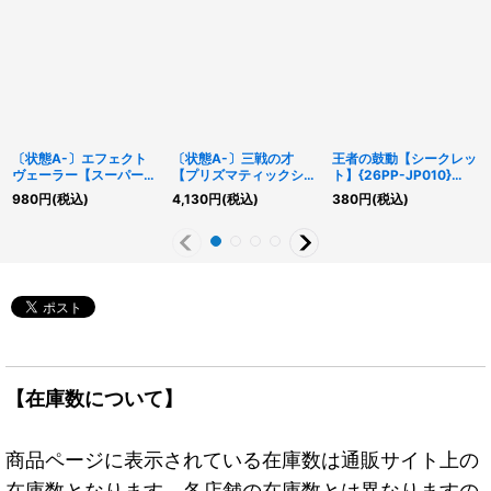
〔状態A-〕エフェクト
〔状態A-〕三戦の才
王者の鼓動【シークレッ
ヴェーラー【スーパー】
【プリズマティックシー
ト】{26PP-JP010}
{DREV-JP002}《モン
クレット】{ROTD-
《罠》
980
円
(税込)
4,130
円
(税込)
380
円
(税込)
スター》
JP062}《魔法》
【在庫数について】
商品ページに表示されている在庫数は通販サイト上の
在庫数となります。各店舗の在庫数とは異なりますの