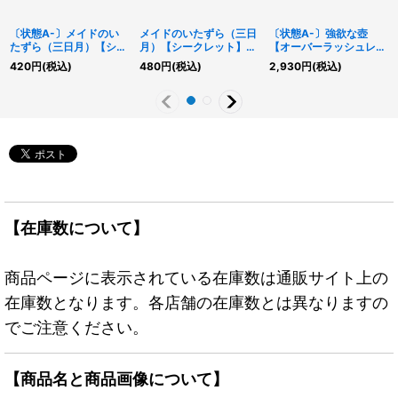
〔状態A-〕メイドのい
メイドのいたずら（三日
〔状態A-〕強欲な壺
たずら（三日月）【シー
月）【シークレット】
【オーバーラッシュレ
クレット】{RD/KP15-
{RD/KP15-JP060}
ア】{RD/ORP4-JP007}
420
円
(税込)
480
円
(税込)
2,930
円
(税込)
JP060}《RD魔法》
《RD魔法》
《RD魔法》
【在庫数について】
商品ページに表示されている在庫数は通販サイト上の
在庫数となります。各店舗の在庫数とは異なりますの
でご注意ください。
【商品名と商品画像について】