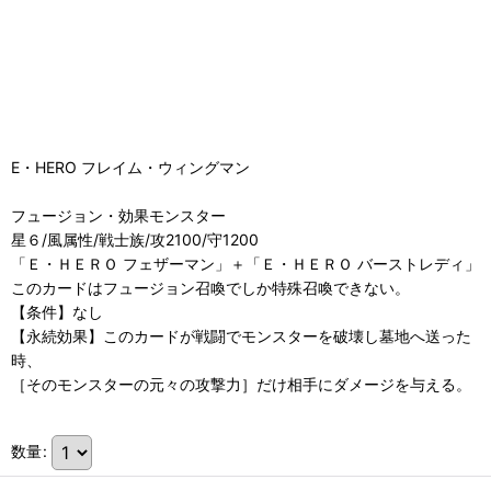
E・HERO フレイム・ウィングマン
フュージョン・効果モンスター
星６/風属性/戦士族/攻2100/守1200
「Ｅ・ＨＥＲＯ フェザーマン」＋「Ｅ・ＨＥＲＯ バーストレディ」
このカードはフュージョン召喚でしか特殊召喚できない。
【条件】なし
【永続効果】このカードが戦闘でモンスターを破壊し墓地へ送った
時、
［そのモンスターの元々の攻撃力］だけ相手にダメージを与える。
数量
: