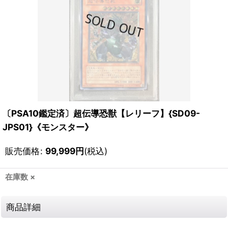
〔PSA10鑑定済〕超伝導恐獣【レリーフ】{SD09-
JPS01}《モンスター》
販売価格
:
99,999
円
(税込)
在庫数 ×
商品詳細