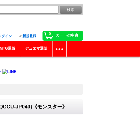
0
カートの中身
ログイン
新規登録
MTG通販
デュエマ通販
CU-JP040}《モンスター》