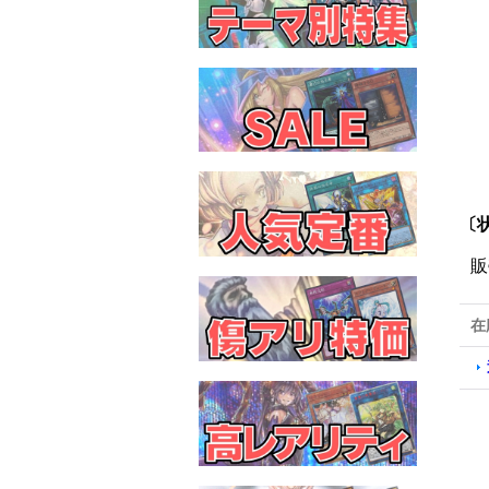
〔
販
在