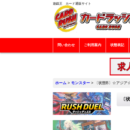
遊戯王 カード通販サイト
問い合わせ
ご利用案内
状態表記
ホーム
>
モンスター
>
〔状態B〕☆アジア☆
〔状