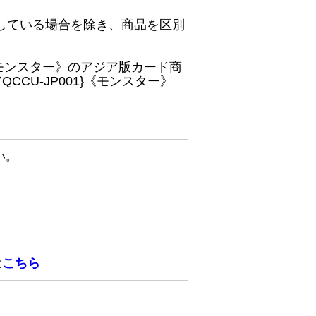
している場合を除き、商品を区別
}《モンスター》のアジア版カード商
CU-JP001}《モンスター》
い。
は
こちら