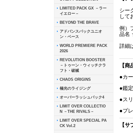
LIMITED PACK GX －ラー
シー
イエロー－
して
BEYOND THE BRAVE
例）
アドバンスパックユニオ
品名
ン・ベース
詳細
WORLD PREMIERE PACK
2026
REVOLUTION BOOSTER
【商
－トゥーン・ウィッチクラ
フト・破械
●カ
CHAOS ORIGINS
●鑑
極光のライジング
オーバーラッシュパック4
●ス
LIMIT OVER COLLECTIO
●プ
N －THE RIVALS－
LIMIT OVER SPECIAL PA
【サ
CK Vol.2