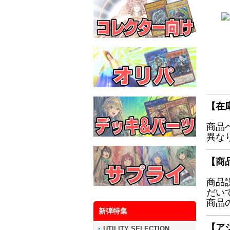
【在
商品
異な
【商
商品
だい
商品
新弾特集
【ア
UTILITY SELECTION