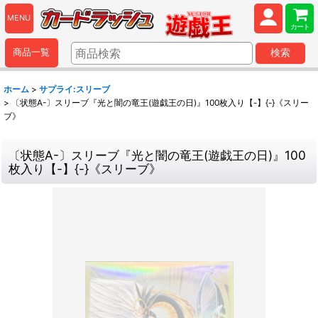
MENU
カート
商品一覧
検索
ホーム
>
サプライ:スリーブ
>
〔状態A-〕スリーブ『光と闇の竜王(遊戯王の日)』100枚入り【-】{-}《スリー
ブ》
〔状態A-〕スリーブ『光と闇の竜王(遊戯王の日)』100
枚入り【-】{-}《スリーブ》