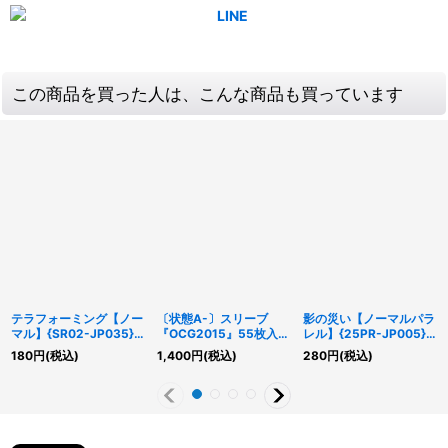
この商品を買った人は、こんな商品も買っています
テラフォーミング【ノー
〔状態A-〕スリーブ
影の災い【ノーマルパラ
マル】{SR02-JP035}
『OCG2015』55枚入り
レル】{25PR-JP005}
《魔法》
【-】{-}《スリーブ》
《罠》
180
円
(税込)
1,400
円
(税込)
280
円
(税込)