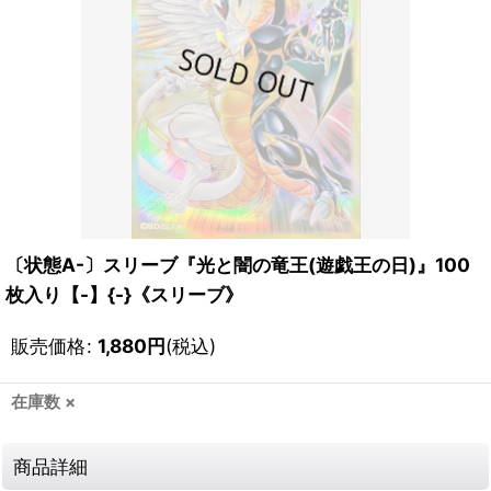
〔状態A-〕スリーブ『光と闇の竜王(遊戯王の日)』100
枚入り【-】{-}《スリーブ》
販売価格
:
1,880
円
(税込)
在庫数 ×
商品詳細