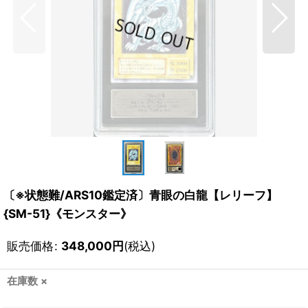
〔※状態難/ARS10鑑定済〕青眼の白龍【レリーフ】
{SM-51}《モンスター》
販売価格
:
348,000
円
(税込)
在庫数 ×