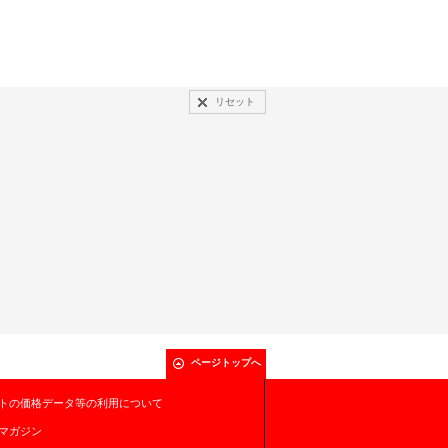
リセット
ページトップへ
トの価格データ等の利用について
マガジン