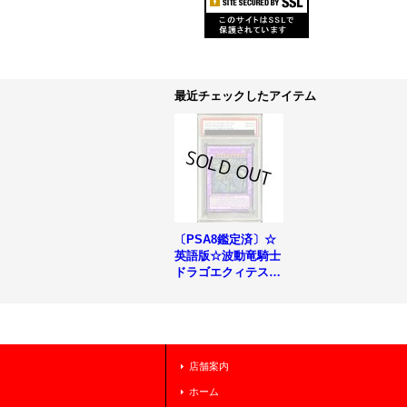
最近チェックしたアイテム
〔PSA8鑑定済〕☆
英語版☆波動竜騎士
ドラゴエクィテス
【レリーフ】{DREV
-EN038}《融合》
店舗案内
ホーム