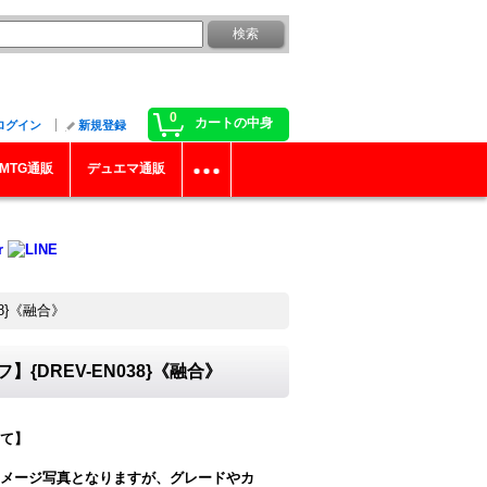
0
カートの中身
ログイン
新規登録
MTG通販
デュエマ通販
8}《融合》
DREV-EN038}《融合》
て】
メージ写真となりますが、グレードやカ