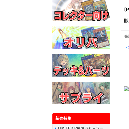
〔
販
在
新弾特集
LIMITED PACK GX －ラー