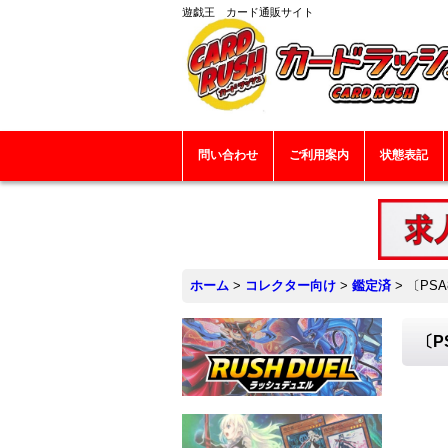
遊戯王 カード通販サイト
問い合わせ
ご利用案内
状態表記
ホーム
>
コレクター向け
>
鑑定済
>
〔PS
〔P