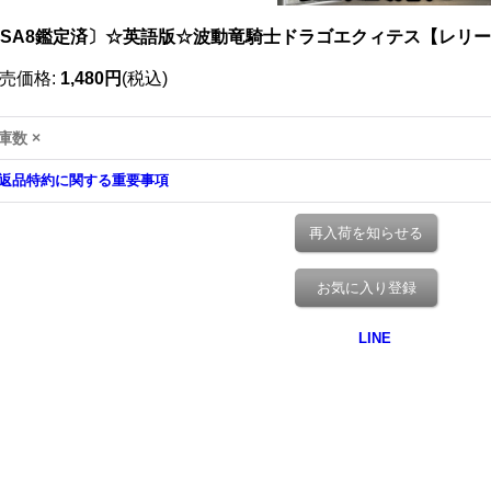
PSA8鑑定済〕☆英語版☆波動竜騎士ドラゴエクィテス【レリーフ】{
売価格
:
1,480円
(税込)
庫数 ×
返品特約に関する重要事項
再入荷を知らせる
お気に入り登録