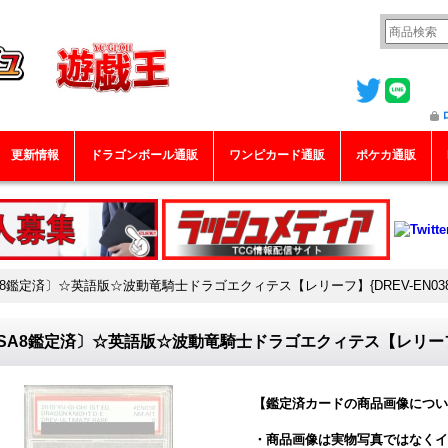
更新情報
ドラゴンボール通販
ワンピカード通販
ポケカ通販
A8鑑定済〕☆英語版☆波動竜騎士ドラゴエクィテス【レリーフ】{DREV-EN03
SA8鑑定済〕☆英語版☆波動竜騎士ドラゴエクィテス【レリーフ】{
【鑑定済カードの商品画像につい
・商品画像は実物写真ではなくイ