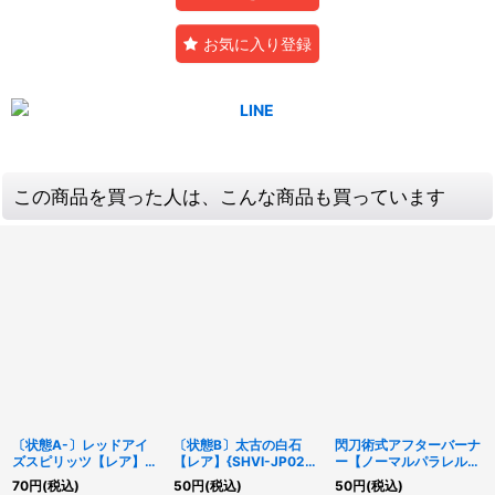
お気に入り登録
この商品を買った人は、こんな商品も買っています
〔状態A-〕レッドアイ
〔状態B〕太古の白石
閃刀術式アフターバーナ
ズスピリッツ【レア】
【レア】{SHVI-JP022}
ー【ノーマルパラレル】
{CPD1-JP020}《罠》
《モンスター》
{SSB1-JP010}《魔法》
70
円
(税込)
50
円
(税込)
50
円
(税込)