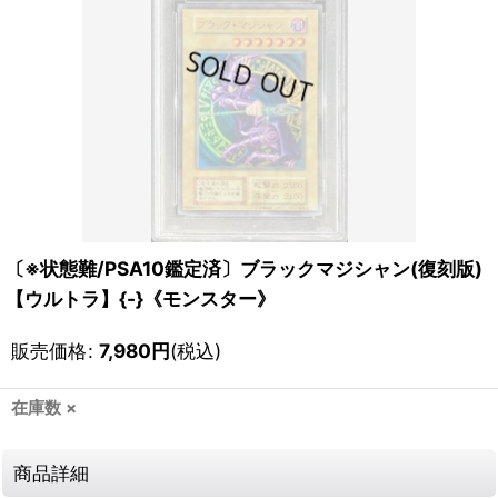
〔※状態難/PSA10鑑定済〕ブラックマジシャン(復刻版)
【ウルトラ】{-}《モンスター》
販売価格
:
7,980
円
(税込)
在庫数 ×
商品詳細