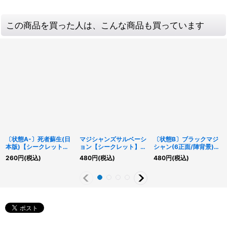
この商品を買った人は、こんな商品も買っています
〔状態A-〕死者蘇生(日
マジシャンズサルベーシ
〔状態B〕ブラックマジ
本版)【シークレット】
ョン【シークレット】
シャン(6正面/陣背景)
{QCAC-JP023}《魔
{WPP2-JP062}《魔
【シークレット】
260
円
(税込)
480
円
(税込)
480
円
(税込)
法》
法》
{QCAC-JP018}《モン
スター》