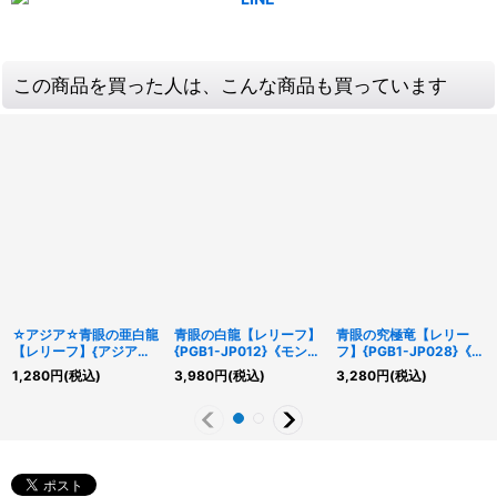
この商品を買った人は、こんな商品も買っています
☆アジア☆青眼の亜白龍
青眼の白龍【レリーフ】
青眼の究極竜【レリー
【レリーフ】{アジア
{PGB1-JP012}《モンス
フ】{PGB1-JP028}《融
HC01-JP008}《モンス
ター》
合》
1,280
円
(税込)
3,980
円
(税込)
3,280
円
(税込)
ター》