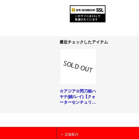
最近チェックしたアイテム
☆アジア☆閃刀姫ハ
ヤテ(銃/レイ)【クォ
ーターセンチュリー
シークレット】{ア
ジアQCAC-JP009}
《リンク》
店舗案内