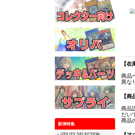
【在
商品
異な
【商
商品
だい
商品
新弾特集
UTILITY SELECTION