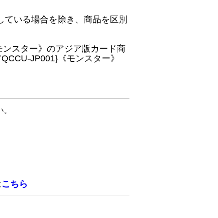
している場合を除き、商品を区別
}《モンスター》のアジア版カード商
CU-JP001}《モンスター》
い。
は
こちら