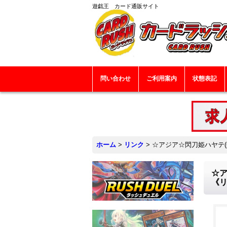
遊戯王 カード通販サイト
問い合わせ
ご利用案内
状態表記
ホーム
>
リンク
>
☆アジア☆閃刀姫ハヤテ(銃
☆ア
《