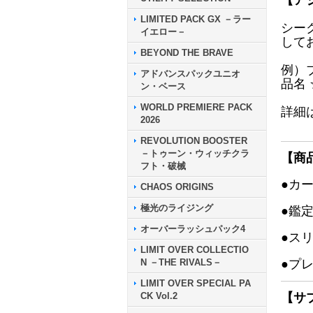
【ア
LIMITED PACK GX －ラー
シー
イエロー－
して
BEYOND THE BRAVE
例）
アドバンスパックユニオ
品名
ン・ベース
WORLD PREMIERE PACK
詳細
2026
REVOLUTION BOOSTER
－トゥーン・ウィッチクラ
【商
フト・破械
●カ
CHAOS ORIGINS
極光のライジング
●鑑
オーバーラッシュパック4
●ス
LIMIT OVER COLLECTIO
N －THE RIVALS－
●プ
LIMIT OVER SPECIAL PA
CK Vol.2
【サ