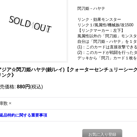
閃刀姫－ハヤテ
リンク・効果モンスター
リンク１/風属性/機械族/攻1500
【リンクマーカー：左下】
風属性以外の「閃刀姫」モンスタ
自分は「閃刀姫－ハヤテ」を１タ
(1)：このカードは直接攻撃でき
(2)：このカードが戦闘を行っ
デッキから「閃刀」カード１枚を
アジア☆閃刀姫ハヤテ(銃/レイ)【クォーターセンチュリーシークレッ
リンク》
売価格
:
880円
(税込)
庫数 ×
返品特約に関する重要事項
お気に入り登録