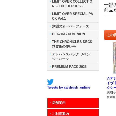
LIMIT OVER COLLECTIO
一部
N －THE HEROES－
商品
LIMIT OVER SPECIAL PA
CK Vol.1
深淵のオーバーフォース
BLAZING DOMINION
この
THE CHRONICLES DECK
精霊術の使い手
アドバンスパック リベン
ジ・ハーツ
PREMIUM PACK 2026
☆ア
イヴ
Tweets by cardrush_online
クシ
ジアLO
980円
《シ
在庫数 
店舗案内
ご利用案内