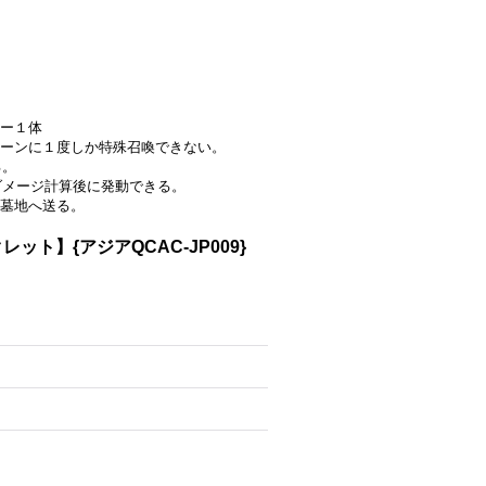
ー１体
ーンに１度しか特殊召喚できない。
る。
たダメージ計算後に発動できる。
墓地へ送る。
ト】{アジアQCAC-JP009}