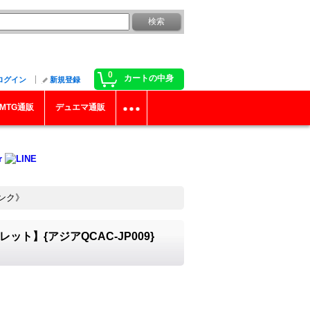
0
カートの中身
ログイン
新規登録
MTG通販
デュエマ通販
リンク》
ト】{アジアQCAC-JP009}