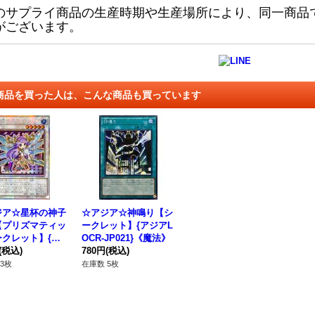
のサプライ商品の生産時期や生産場所により、同一商品
がございます。
商品を買った人は、こんな商品も買っています
ジア☆星杯の神子
☆アジア☆神鳴り【シ
【プリズマティッ
ークレット】{アジアL
ークレット】{ア
OCR-JP021}《魔法》
CH-JP032}
(税込)
780円
(税込)
ンクロ》
3枚
在庫数 5枚