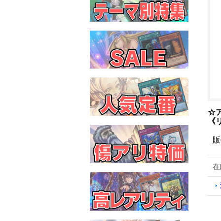
☆
《
販
在