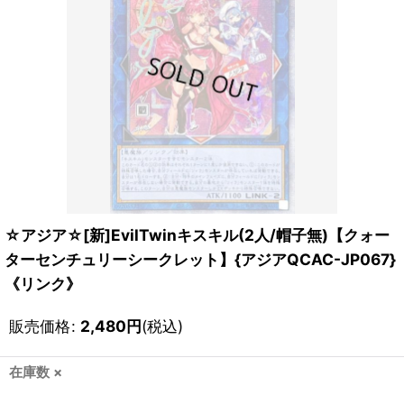
☆アジア☆[新]EvilTwinキスキル(2人/帽子無)【クォー
ターセンチュリーシークレット】{アジアQCAC-JP067}
《リンク》
販売価格
:
2,480
円
(税込)
在庫数 ×