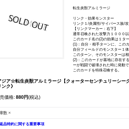
転生炎獣アルミラージ
リンク・効果モンスター
リンク１/炎属性/サイバース族/攻 
【リンクマーカー：右下】
通常召喚された攻撃力１０００以
このカード名の(2)の効果は１
(1)：自分・相手ターンに、この
自分フィールドのモンスター１体
このターン、そのモンスターは相
(2)：このカードが墓地に存在
ーが戦闘で破壊された時に発動で
このカードを特殊召喚する。
アジア☆転生炎獣アルミラージ【クォーターセンチュリーシークレット
リンク》
売価格
:
880円
(税込)
庫数 ×
返品特約に関する重要事項