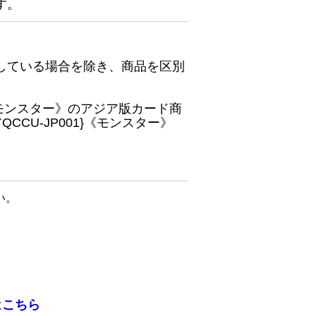
す。
している場合を除き、商品を区別
}《モンスター》のアジア版カード商
CU-JP001}《モンスター》
い。
は
こちら