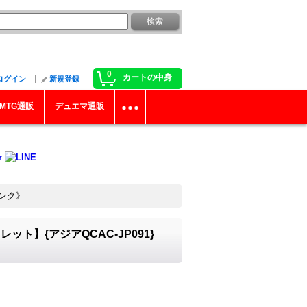
0
カートの中身
ログイン
新規登録
MTG通販
デュエマ通販
リンク》
】{アジアQCAC-JP091}