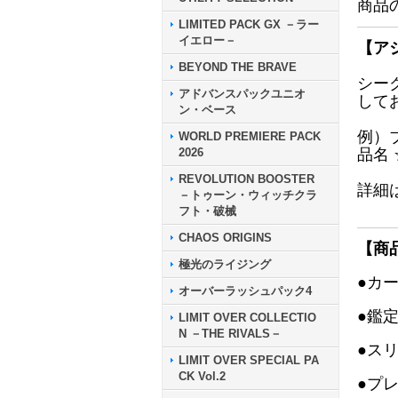
商品
LIMITED PACK GX －ラー
イエロー－
【ア
BEYOND THE BRAVE
シー
アドバンスパックユニオ
して
ン・ベース
例）
WORLD PREMIERE PACK
2026
品名
REVOLUTION BOOSTER
詳細
－トゥーン・ウィッチクラ
フト・破械
CHAOS ORIGINS
【商
極光のライジング
●カ
オーバーラッシュパック4
●鑑
LIMIT OVER COLLECTIO
N －THE RIVALS－
●ス
LIMIT OVER SPECIAL PA
CK Vol.2
●プ