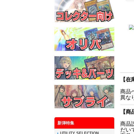
【在
商品
異な
【商
新弾特集
商品
だい
UTILITY SELECTION