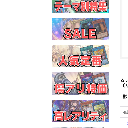
☆
《
販
在