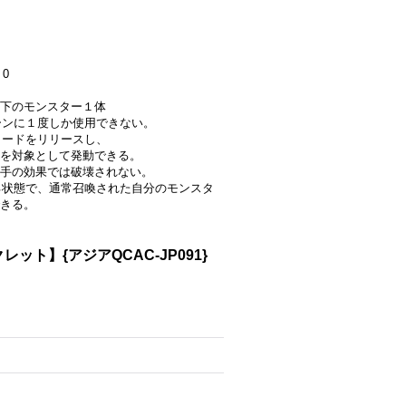
0
下のモンスター１体
ターンに１度しか使用できない。
カードをリリースし、
を対象として発動できる。
手の効果では破壊されない。
する状態で、通常召喚された自分のモンスタ
きる。
】{アジアQCAC-JP091}