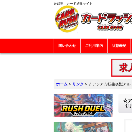
遊戯王 カード通販サイト
問い合わせ
ご利用案内
状態表記
ホーム
>
リンク
>
☆アジア☆転生炎獣アルミ
☆ア
《