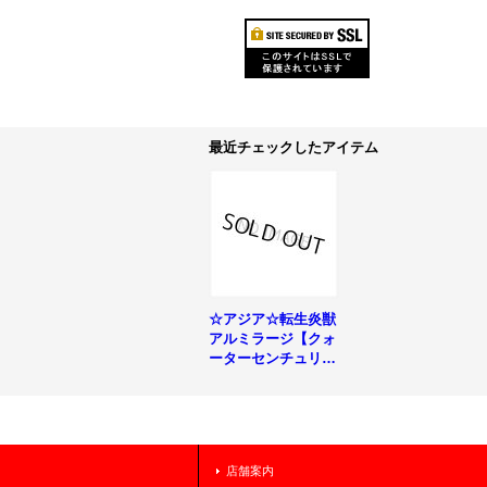
最近チェックしたアイテム
☆アジア☆転生炎獣
アルミラージ【クォ
ーターセンチュリー
シークレット】{ア
ジアQCAC-JP091}
《リンク》
店舗案内