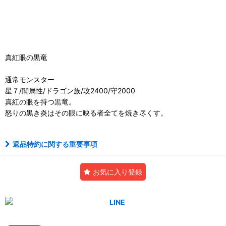
真紅眼の黒竜
通常モンスター
星７/闇属性/ドラゴン族/攻2400/守2000
真紅の眼を持つ黒竜。
怒りの黒き炎はその眼に映る者全てを焼き尽くす。
返品特約に関する重要事項
お気に入り登録