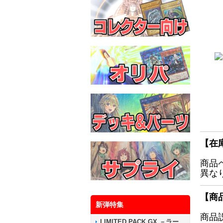
【在
商品
異な
【商
新弾特集
商品
LIMITED PACK GX －ラー