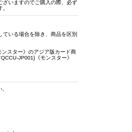
ございますのでご購入の際、必ず
す。
している場合を除き、商品を区別
}《モンスター》のアジア版カード商
CU-JP001}《モンスター》
い。