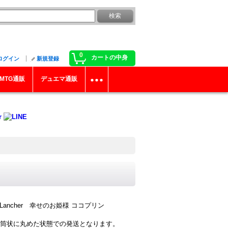
0
カートの中身
ログイン
新規登録
MTG通販
デュエマ通販
ancher 幸せのお姫様 ココプリン
筒状に丸めた状態での発送となります。