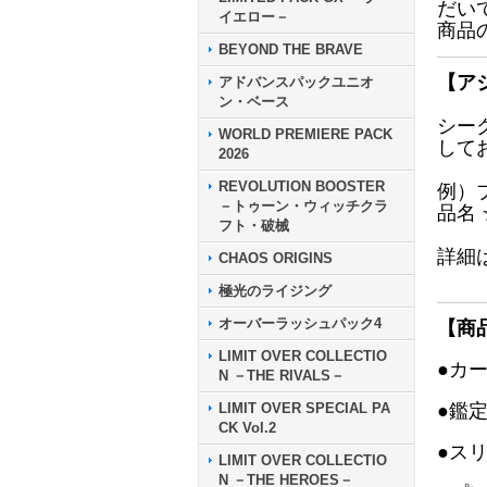
だい
イエロー－
商品
BEYOND THE BRAVE
【ア
アドバンスパックユニオ
ン・ベース
シー
WORLD PREMIERE PACK
して
2026
REVOLUTION BOOSTER
例）
－トゥーン・ウィッチクラ
品名
フト・破械
詳細
CHAOS ORIGINS
極光のライジング
オーバーラッシュパック4
【商
LIMIT OVER COLLECTIO
●カ
N －THE RIVALS－
LIMIT OVER SPECIAL PA
●鑑
CK Vol.2
●ス
LIMIT OVER COLLECTIO
N －THE HEROES－