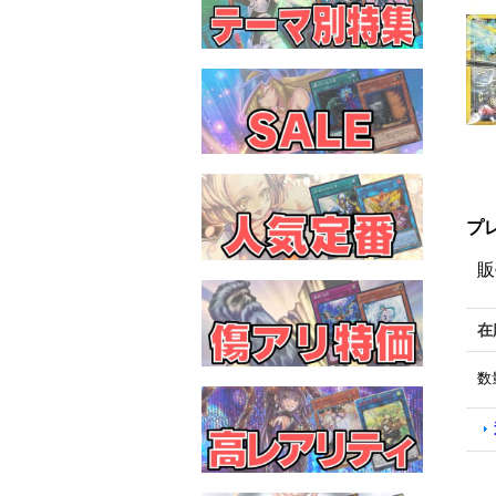
プ
販
在
数