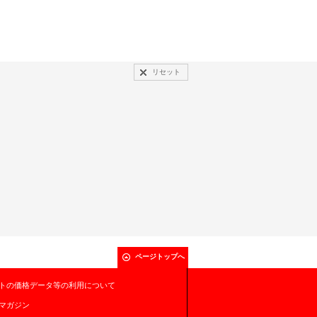
リセット
ページトップへ
トの価格データ等の利用について
マガジン