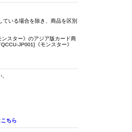
している場合を除き、商品を区別
}《モンスター》のアジア版カード商
CU-JP001}《モンスター》
い。
は
こちら