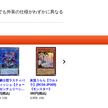
でも外装の仕様がわずかに異なる
騎士団ラスティバ
灰流うらら【ウルト
無限泡影【ウルトラ】
ィッシュ【クォー
ラ】{RC04-JP009}
{RC04-JP076}《罠》
センチュリーシー
《モンスター》
580円
(税込)
ット】{QCCU-JP
円
(税込)
380円
(税込)
在庫数 13枚
1}《リンク》
 10枚
在庫数 19枚