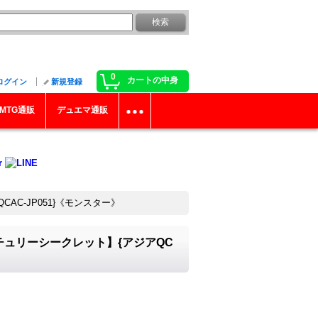
0
カートの中身
ログイン
新規登録
MTG通販
デュエマ通販
AC-JP051}《モンスター》
チュリーシークレット】{アジアQC