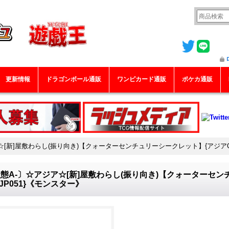
更新情報
ドラゴンボール通販
ワンピカード通販
ポケカ通販
☆[新]屋敷わらし(振り向き)【クォーターセンチュリーシークレット】{アジアQC
態A-〕☆アジア☆[新]屋敷わらし(振り向き)【クォーターセン
-JP051}《モンスター》