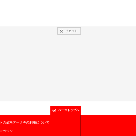
リセット
ページトップへ
トの価格データ等の利用について
マガジン