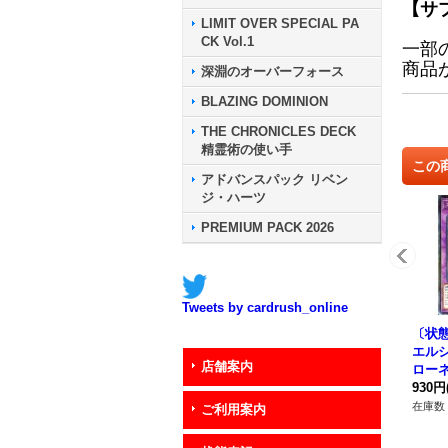
【サ
LIMIT OVER SPECIAL PA
CK Vol.1
一部
商品
深淵のオーバーフォース
BLAZING DOMINION
THE CHRONICLES DECK
精霊術の使い手
この
アドバンスパック リベン
ジ・ハーツ
PREMIUM PACK 2026
Tweets by cardrush_online
〔状態
エル
店舗案内
ロー
ト】{
930円
01}
在庫数 
ご利用案内