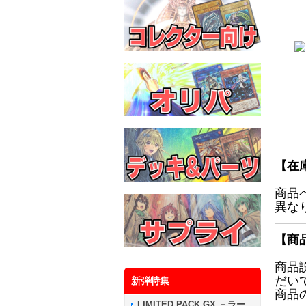
【在
商品
異な
【商
商品
だい
新弾特集
商品
LIMITED PACK GX －ラー