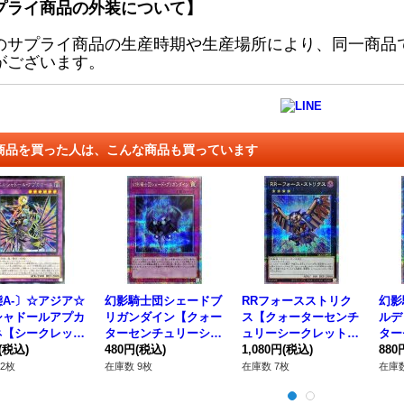
プライ商品の外装について】
のサプライ商品の生産時期や生産場所により、同一商品
がございます。
商品を買った人は、こんな商品も買っています
A-〕☆アジア☆
幻影騎士団シェードブ
RRフォースストリク
幻影
シャドールアプカ
リガンダイン【クォー
ス【クォーターセンチ
ルデ
ネ【シークレッ
ターセンチュリーシー
ュリーシークレット】
ター
アジアSD37-JPP
(税込)
クレット】{QCCU-JP
480円
(税込)
{QCCU-JP157}《エク
1,080円
(税込)
クレ
880
《融合》
149}《罠》
シーズ》
15
2枚
在庫数 9枚
在庫数 7枚
在庫数