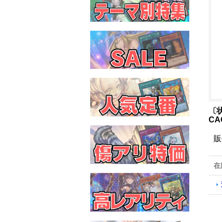
〔
CA
販
在