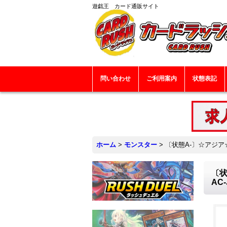
遊戯王 カード通販サイト
問い合わせ
ご利用案内
状態表記
ホーム
>
モンスター
>
〔状態A-〕☆アジア
〔状
AC