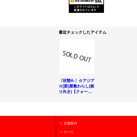
最近チェックしたアイテム
〔状態A-〕☆アジア
☆[新]屋敷わらし(振
り向き)【クォータ
ーセンチュリーシー
クレット】{アジアQ
CAC-JP051}《モン
スター》
店舗案内
ホーム