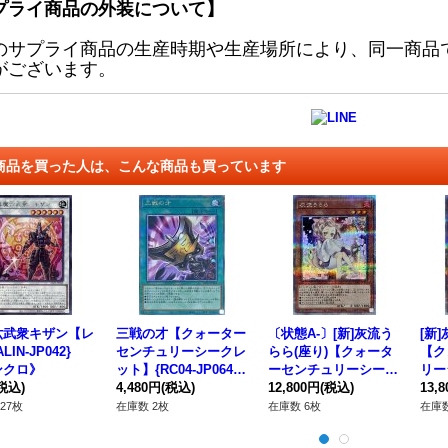
プライ商品の外装について】
のサプライ商品の生産時期や生産場所により、同一商品
がございます。
商品を買った人は、こんな商品も買っています
六武衆キザン【レ
三戦の才【クォーター
〔状態A-〕[新]灰流う
[新
LIN-JP042}
センチュリーシークレ
らら(座り)【クォータ
【ク
ンクロ》
ット】{RC04-JP064}
ーセンチュリーシーク
リー
税込)
《魔法》
4,480円
(税込)
レット】{QCAC-JP05
12,800円
(税込)
CAC
13,
0}《モンスター》
ター
27枚
在庫数 2枚
在庫数 6枚
在庫数