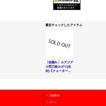
最近チェックしたアイテム
〔状態A-〕☆アジア
☆閃刀姫カガリ(左
向)【クォーターセ
ンチュリーシークレ
ット】{アジアQCAC
-JP059}《リンク》
店舗案内
ホーム