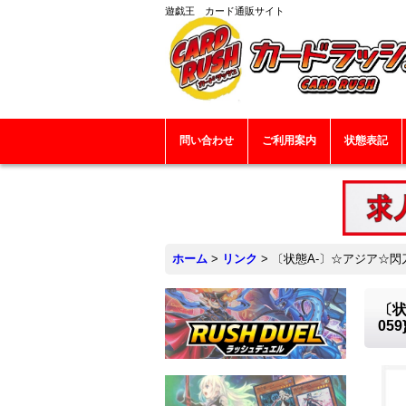
遊戯王 カード通販サイト
問い合わせ
ご利用案内
状態表記
ホーム
>
リンク
>
〔状態A-〕☆アジア☆閃刀
〔状
05