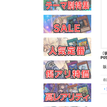
〔
P0
販
在