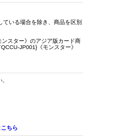
している場合を除き、商品を区別
}《モンスター》のアジア版カード商
CU-JP001}《モンスター》
い。
は
こちら