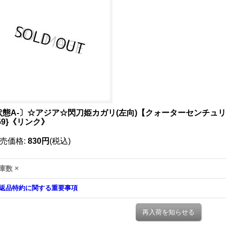
状態A-〕☆アジア☆閃刀姫カガリ(左向)【クォーターセンチュリー
59}《リンク》
売価格
:
830円
(税込)
庫数 ×
返品特約に関する重要事項
再入荷を知らせる