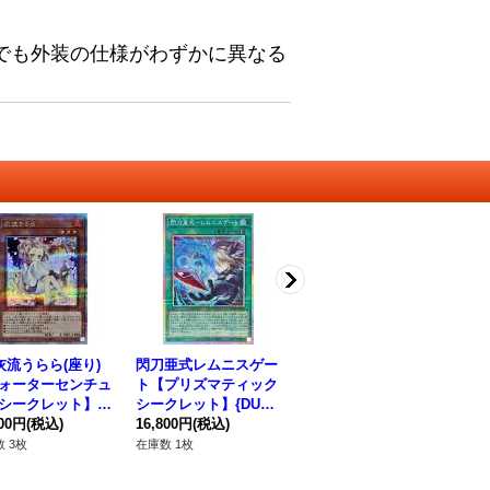
でも外装の仕様がわずかに異なる
]灰流うらら(座り)
閃刀亜式レムニスゲー
閃刀姫シズク(装甲)
[
ォーターセンチュ
ト【プリズマティック
【クォーターセンチュ
(
シークレット】{Q
シークレット】{DUAD
リーシークレット】{Q
ー
-JP050}《モンス
800円
(税込)
-JP069}《魔法》
16,800円
(税込)
CAC-JP060}《リン
780円
(税込)
レッ
2,
》
ク》
4
 3枚
在庫数 1枚
在庫数 21枚
在庫