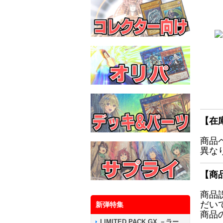
【在
商品
異な
【商
商品
だい
新弾特集
商品
LIMITED PACK GX －ラー