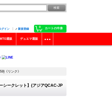
0
カートの中身
ログイン
新規登録
MTG通販
デュエマ通販
59}《リンク》
シークレット】{アジアQCAC-JP