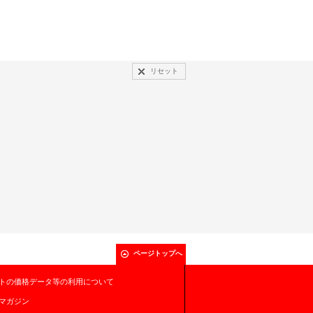
リセット
ページトップへ
トの価格データ等の利用について
マガジン