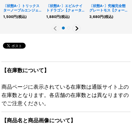
〔状態A-〕トリックス
〔状態A-〕エビルナイ
〔状態A-〕究極完全態
ターノーブルエンジェル
トドラゴン【クォーター
グレートモス【クォータ
【クォーターセンチュリ
センチュリーシークレッ
ーセンチュリーシークレ
1,500
円
(税込)
1,880
円
(税込)
3,680
円
(税込)
ーシークレット】
ト】{TDPP-JP015}《モ
ット】{EDC1-JP001}
{DP29-JP040}《リン
ンスター》
《モンスター》
ク》
【在庫数について】
商品ページに表示されている在庫数は通販サイト上の
在庫数となります。各店舗の在庫数とは異なりますの
でご注意ください。
【商品名と商品画像について】