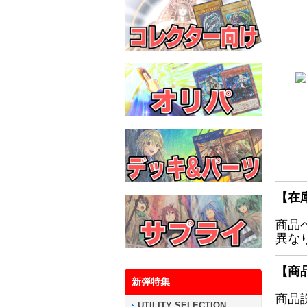
【在
商品
異な
【商
新弾特集
商品
UTILITY SELECTION