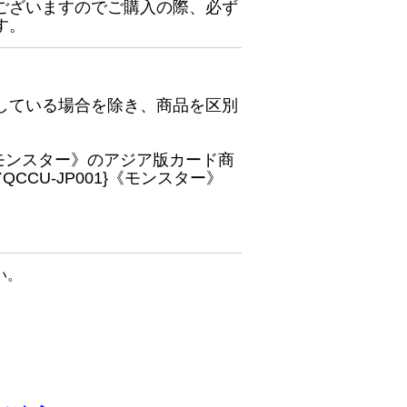
ございますのでご購入の際、必ず
す。
している場合を除き、商品を区別
}《モンスター》のアジア版カード商
CU-JP001}《モンスター》
い。