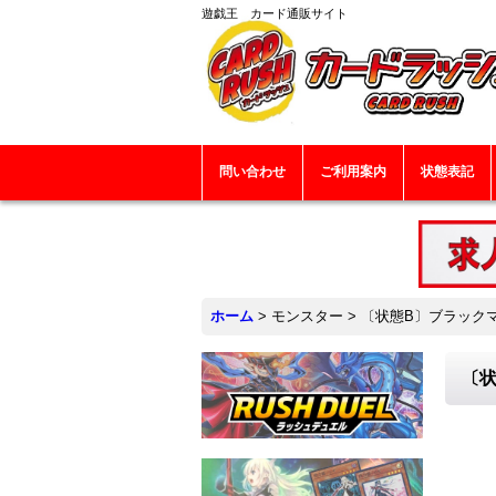
遊戯王 カード通販サイト
問い合わせ
ご利用案内
状態表記
ホーム
>
モンスター
>
〔状態B〕ブラックマジ
〔状