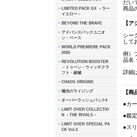
だい
商品
LIMITED PACK GX －ラー
イエロー－
【ア
BEYOND THE BRAVE
アドバンスパックユニオ
シー
ン・ベース
して
WORLD PREMIERE PACK
2026
例）
品名
REVOLUTION BOOSTER
－トゥーン・ウィッチクラ
詳細
フト・破械
CHAOS ORIGINS
極光のライジング
【商
オーバーラッシュパック4
●カ
LIMIT OVER COLLECTIO
N －THE RIVALS－
●鑑
LIMIT OVER SPECIAL PA
●ス
CK Vol.2