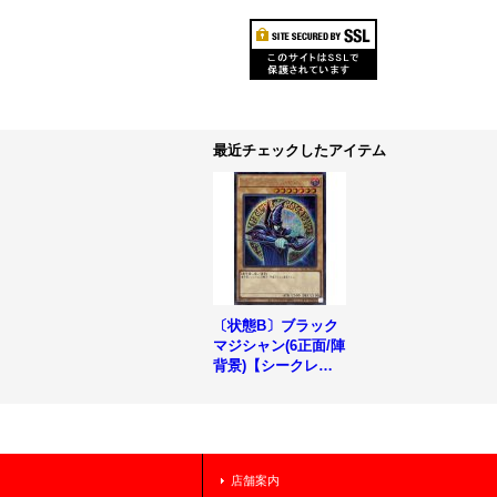
最近チェックしたアイテム
〔状態B〕ブラック
マジシャン(6正面/陣
背景)【シークレッ
ト】{QCAC-JP018}
《モンスター》
店舗案内