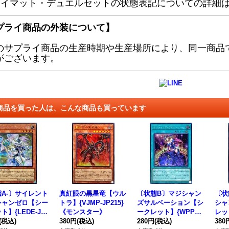
レイマット・デュエルセットの状態表記についての詳細
プライ商品の外装について】
のサプライ商品の生産時期や生産場所により、同一商品
がございます。
商品を買った人は、こんな商品も買っています
A-〕サイレント
真紅眼の黒星竜【ウル
〔状態B〕マジシャン
〔状
シャンゼロ【シー
トラ】{VJMP-JP215}
ズサルベーション【シ
シャ
ト】{LEDE-JP0
《モンスター》
ークレット】{WPP2-J
レット
《モンスター》
(税込)
380円
(税込)
P062}《魔法》
280円
(税込)
0}
380