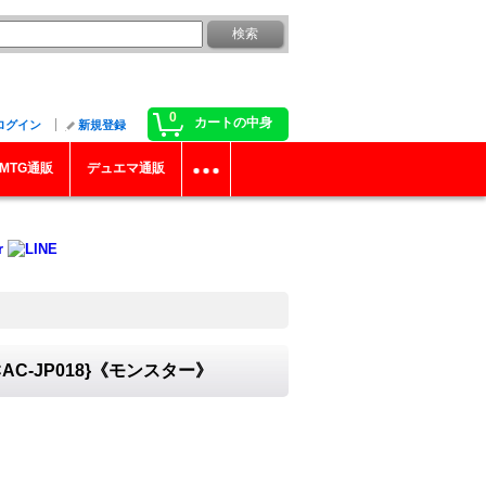
0
カートの中身
ログイン
新規登録
MTG通販
デュエマ通販
C-JP018}《モンスター》