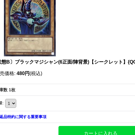
態B〕ブラックマジシャン(6正面/陣背景)【シークレット】{QCA
売価格
:
480円
(税込)
庫数 1枚
量
:
返品特約に関する重要事項