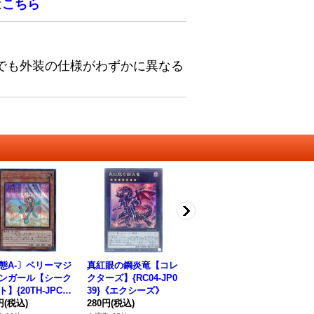
は
こちら
でも外装の仕様がわずかに異なる
態A-〕ベリーマジ
真紅眼の鋼炎竜【コレ
黒の魔導陣【シークレ
〔
ンガール【シーク
クターズ】{RC04-JP0
ット】{TDIL-JP057}
【
】{20TH-JPC3
39}《エクシーズ》
《魔法》
X-
《モンスター》
円
(税込)
280円
(税込)
280円
(税込)
18