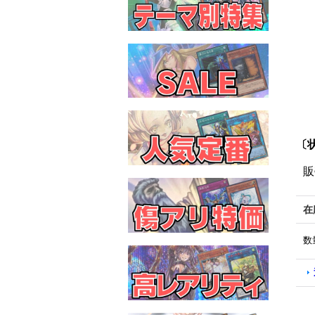
〔状
販
在
数