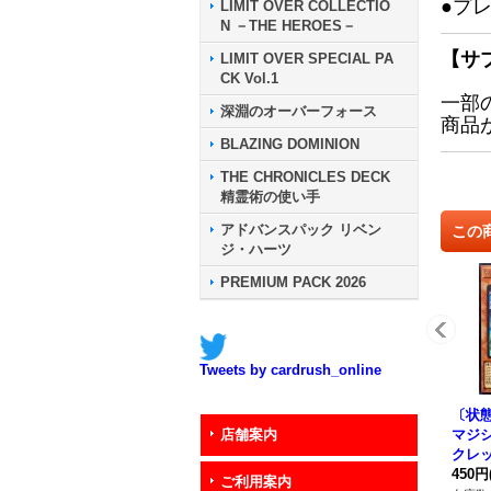
●プ
LIMIT OVER COLLECTIO
N －THE HEROES－
【サ
LIMIT OVER SPECIAL PA
CK Vol.1
一部
深淵のオーバーフォース
商品
BLAZING DOMINION
THE CHRONICLES DECK
精霊術の使い手
アドバンスパック リベン
この
ジ・ハーツ
PREMIUM PACK 2026
Tweets by cardrush_online
〔状態
マジ
店舗案内
クレッ
03}
450円
ご利用案内