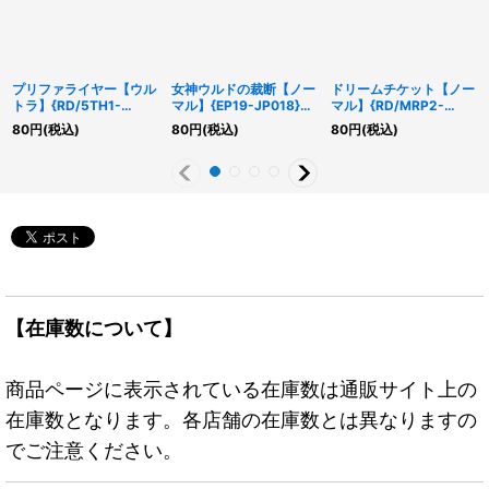
プリファライヤー【ウル
女神ウルドの裁断【ノー
ドリームチケット【ノー
トラ】{RD/5TH1-
マル】{EP19-JP018}
マル】{RD/MRP2-
JP046}《RDモンスタ
《魔法》
JP070}《RD魔法》
80
円
(税込)
80
円
(税込)
80
円
(税込)
ー》
【在庫数について】
商品ページに表示されている在庫数は通販サイト上の
在庫数となります。各店舗の在庫数とは異なりますの
でご注意ください。