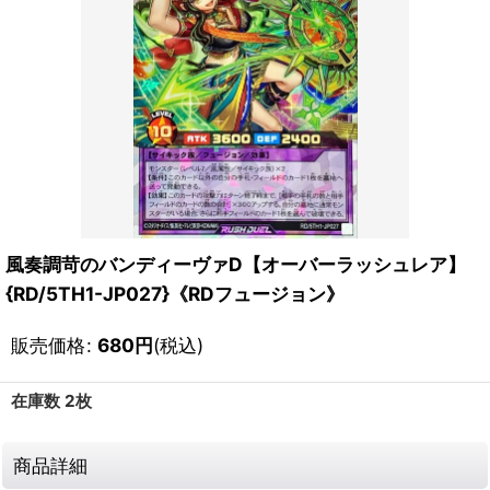
風奏調苛のバンディーヴァD【オーバーラッシュレア】
{RD/5TH1-JP027}《RDフュージョン》
販売価格
:
680
円
(税込)
在庫数 2枚
商品詳細