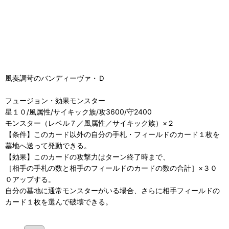
風奏調苛のバンディーヴァ・Ｄ
フュージョン・効果モンスター
星１０/風属性/サイキック族/攻3600/守2400
モンスター（レベル７／風属性／サイキック族）×２
【条件】このカード以外の自分の手札・フィールドのカード１枚を
墓地へ送って発動できる。
【効果】このカードの攻撃力はターン終了時まで、
［相手の手札の数と相手のフィールドのカードの数の合計］×３０
０アップする。
自分の墓地に通常モンスターがいる場合、さらに相手フィールドの
カード１枚を選んで破壊できる。