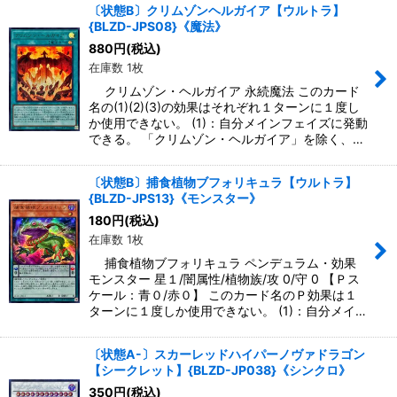
〔状態B〕クリムゾンヘルガイア【ウルトラ】
{BLZD-JPS08}《魔法》
880
円
(税込)
在庫数 1枚
クリムゾン・ヘルガイア 永続魔法 このカード
名の(1)(2)(3)の効果はそれぞれ１ターンに１度し
か使用できない。 (1)：自分メインフェイズに発動
できる。 「クリムゾン・ヘルガイア」を除く、…
〔状態B〕捕食植物ブフォリキュラ【ウルトラ】
{BLZD-JPS13}《モンスター》
180
円
(税込)
在庫数 1枚
捕食植物ブフォリキュラ ペンデュラム・効果
モンスター 星１/闇属性/植物族/攻 0/守 0 【Ｐス
ケール：青０/赤０】 このカード名のＰ効果は１
ターンに１度しか使用できない。 (1)：自分メイ…
〔状態A-〕スカーレッドハイパーノヴァドラゴン
【シークレット】{BLZD-JP038}《シンクロ》
350
円
(税込)