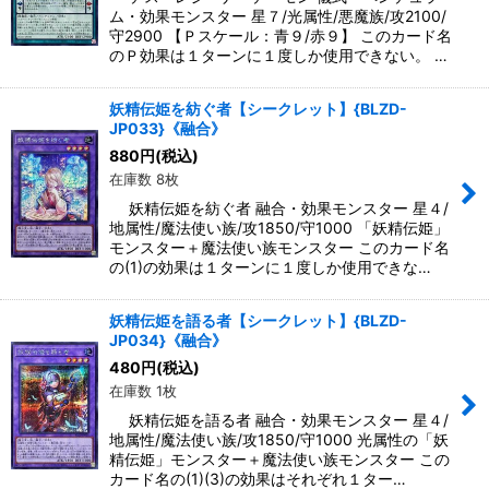
ム・効果モンスター 星７/光属性/悪魔族/攻2100/
守2900 【Ｐスケール：青９/赤９】 このカード名
のＰ効果は１ターンに１度しか使用できない。 …
妖精伝姫を紡ぐ者【シークレット】{BLZD-
JP033}《融合》
880
円
(税込)
在庫数 8枚
妖精伝姫を紡ぐ者 融合・効果モンスター 星４/
地属性/魔法使い族/攻1850/守1000 「妖精伝姫」
モンスター＋魔法使い族モンスター このカード名
の(1)の効果は１ターンに１度しか使用できな…
妖精伝姫を語る者【シークレット】{BLZD-
JP034}《融合》
480
円
(税込)
在庫数 1枚
妖精伝姫を語る者 融合・効果モンスター 星４/
地属性/魔法使い族/攻1850/守1000 光属性の「妖
精伝姫」モンスター＋魔法使い族モンスター この
カード名の(1)(3)の効果はそれぞれ１ター…