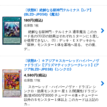
〔状態B〕絶解なる獄神門テルミナス【レア】
{BLZD-JP056}《魔法》
180
円
(税込)
在庫数 1枚
絶解なる獄神門－テルミナス 通常魔法 このカ
ード名の(1)(2)の効果はそれぞれ１ターンに１度し
か使用できない。 (1)：デッキ・ＥＸデッキから
「獄神」モンスター１体を墓地へ送る。 その後、
デ…
〔状態A-〕☆アジア☆スカーレッドハイパーノヴ
ァドラゴン【プリズマティックシークレット】{ア
ジアBLZD-JP038}《シンクロ》
4,580
円
(税込)
在庫数 17枚
スカーレッド・ハイパーノヴァ・ドラゴン シ
ンクロ・効果モンスター 星１２/闇属性/ドラゴン
族/攻4500/守3000 チューナー４体＋チューナー
以外のＳモンスター１体以上 このカードは上記の
カ…