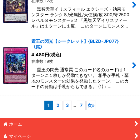
在庫数 12枚
黒智天至イリスフィール エクシーズ・効果モ
ンスター ランク８/光属性/天使族/攻 800/守2500
レベル８モンスター×２ 「黒智天至イリスフィー
ル」は１ターンに１度、 このターンにモンスタ…
霆王の閃光【シークレット】{BLZD-JP077}
《罠》
4,480
円
(税込)
在庫数 19枚
霆王の閃光 通常罠 このカード名のカードは１
ターンに１枚しか発動できない。 相手が手札・墓
地のモンスターの効果を発動したターン、 このカ
ードの発動は手札からもできる。 (1)：…
1
2
3
...
7
次
»
ホーム
マイページ