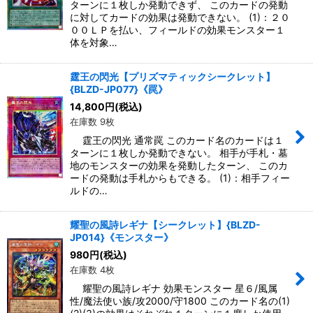
ターンに１枚しか発動できず、 このカードの発動
に対してカードの効果は発動できない。 (1)：２０
００ＬＰを払い、フィールドの効果モンスター１
体を対象…
霆王の閃光【プリズマティックシークレット】
{BLZD-JP077}《罠》
14,800
円
(税込)
在庫数 9枚
霆王の閃光 通常罠 このカード名のカードは１
ターンに１枚しか発動できない。 相手が手札・墓
地のモンスターの効果を発動したターン、 このカ
ードの発動は手札からもできる。 (1)：相手フィー
ルドの…
耀聖の風詩レギナ【シークレット】{BLZD-
JP014}《モンスター》
980
円
(税込)
在庫数 4枚
耀聖の風詩レギナ 効果モンスター 星６/風属
性/魔法使い族/攻2000/守1800 このカード名の(1)