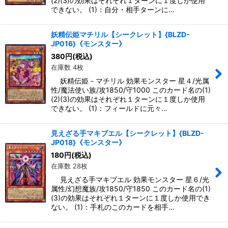
(2)(3)の効果はそれぞれ１ターンに１度しか使用
できない。 (1)：自分・相手ターンに…
妖精伝姫マチリル【シークレット】{BLZD-
JP016}《モンスター》
380
円
(税込)
在庫数 4枚
妖精伝姫－マチリル 効果モンスター 星４/光属
性/魔法使い族/攻1850/守1000 このカード名の(1)
(2)(3)の効果はそれぞれ１ターンに１度しか使用
できない。 (1)：フィールドに元々…
見えざる手マキブエル【シークレット】{BLZD-
JP018}《モンスター》
180
円
(税込)
在庫数 28枚
見えざる手マキブエル 効果モンスター 星６/光
属性/幻想魔族/攻1850/守1850 このカード名の(1)
(3)の効果はそれぞれ１ターンに１度しか使用でき
ない。 (1)：手札のこのカードを相手…