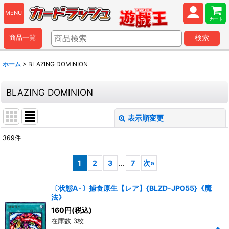
MENU
カート
商品一覧
検索
ホーム
>
BLAZING DOMINION
BLAZING DOMINION
表示順変更
閉じる
369
件
表示数
:
1
2
3
...
7
次
»
並び順
:
〔状態A-〕捕食原生【レア】{BLZD-JP055}《魔
法》
絞り込む
160
円
(税込)
在庫数 3枚