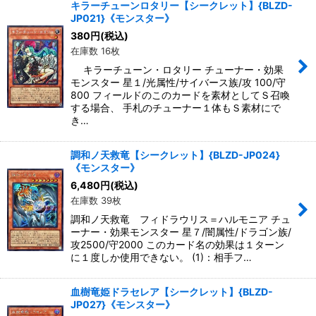
キラーチューンロタリー【シークレット】{BLZD-
JP021}《モンスター》
380
円
(税込)
在庫数 16枚
キラーチューン・ロタリー チューナー・効果
モンスター 星１/光属性/サイバース族/攻 100/守
800 フィールドのこのカードを素材としてＳ召喚
する場合、 手札のチューナー１体もＳ素材にで
き…
調和ノ天救竜【シークレット】{BLZD-JP024}
《モンスター》
6,480
円
(税込)
在庫数 39枚
調和ノ天救竜 フィドラウリス＝ハルモニア チュ
ーナー・効果モンスター 星７/闇属性/ドラゴン族/
攻2500/守2000 このカード名の効果は１ターン
に１度しか使用できない。 (1)：相手フ…
血樹竜姫ドラセレア【シークレット】{BLZD-
JP027}《モンスター》