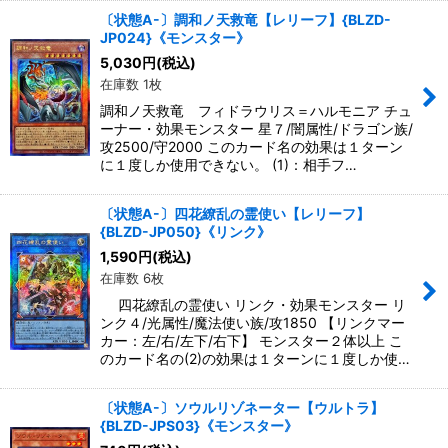
〔状態A-〕調和ノ天救竜【レリーフ】{BLZD-
JP024}《モンスター》
5,030
円
(税込)
在庫数 1枚
調和ノ天救竜 フィドラウリス＝ハルモニア チュ
ーナー・効果モンスター 星７/闇属性/ドラゴン族/
攻2500/守2000 このカード名の効果は１ターン
に１度しか使用できない。 (1)：相手フ…
〔状態A-〕四花繚乱の霊使い【レリーフ】
{BLZD-JP050}《リンク》
1,590
円
(税込)
在庫数 6枚
四花繚乱の霊使い リンク・効果モンスター リ
ンク４/光属性/魔法使い族/攻1850 【リンクマー
カー：左/右/左下/右下】 モンスター２体以上 こ
のカード名の(2)の効果は１ターンに１度しか使…
〔状態A-〕ソウルリゾネーター【ウルトラ】
{BLZD-JPS03}《モンスター》