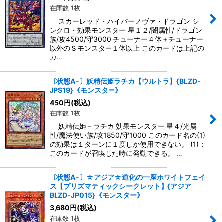
在庫数 1枚
スカーレッド・ハイパーノヴァ・ドラゴン シ
ンクロ・効果モンスター 星１２/闇属性/ドラゴン
族/攻4500/守3000 チューナー４体＋チューナー
以外のＳモンスター１体以上 このカードは上記の
カ…
〔状態A-〕妖精伝姫ラチカ【ウルトラ】{BLZD-
JPS19}《モンスター》
450
円
(税込)
在庫数 1枚
妖精伝姫－ラチカ 効果モンスター 星４/光属
性/魔法使い族/攻1850/守1000 このカード名の(1)
の効果は１ターンに１度しか使用できない。 (1)：
このカードが召喚した時に発動できる。 …
〔状態A-〕☆アジア☆道化の一座ホワイトフェイ
ス【プリズマティックシークレット】{アジア
BLZD-JP015}《モンスター》
3,680
円
(税込)
在庫数 1枚