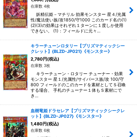
在庫数 4枚
妖精伝姫－マチリル 効果モンスター 星４/光属
性/魔法使い族/攻1850/守1000 このカード名の(1)
(2)(3)の効果はそれぞれ１ターンに１度しか使用
できない。 (1)：フィールドに元々…
キラーチューンロタリー【プリズマティックシー
クレット】{BLZD-JP021}《モンスター》
2,780
円
(税込)
在庫数 3枚
キラーチューン・ロタリー チューナー・効果
モンスター 星１/光属性/サイバース族/攻 100/守
800 フィールドのこのカードを素材としてＳ召喚
する場合、 手札のチューナー１体もＳ素材にで
き…
血樹竜姫ドラセレア【プリズマティックシークレ
ット】{BLZD-JP027}《モンスター》
1,480
円
(税込)
在庫数 6枚