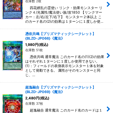
在庫数 2枚
四花繚乱の霊使い リンク・効果モンスター リ
ンク４/光属性/魔法使い族/攻1850 【リンクマー
カー：左/右/左下/右下】 モンスター２体以上 こ
のカード名の(2)の効果は１ターンに１度しか使…
憑依共鳴【プリズマティックシークレット】
{BLZD-JP066}《魔法》
1,980
円
(税込)
在庫数 51枚
憑依共鳴 通常魔法 このカード名の(1)(2)の効果
はそれぞれ１ターンに１度しか使用できない。
(1)：フィールドの表側表示モンスター１体を対象
として発動できる。 属性がそのモンスターと同
じ、…
超逸融合【プリズマティックシークレット】
{BLZD-JP069}《魔法》
2,480
円
(税込)
在庫数 37枚
超逸融合 通常魔法 このカード名のカードは１