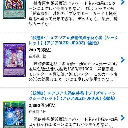
捕食原生 通常魔法 このカード名の効果は１タ
ーンに１度しか使用できない。 (1)：デッキから
「捕食原生」以外の「プレデター」カード１枚を
墓地へ送って発動できる。 デッキから「融合」魔
法カードか…
〔状態A-〕☆アジア☆妖精伝姫を紡ぐ者【シーク
レット】{アジアBLZD-JP033}《融合》
740
円
(税込)
在庫数 1枚
妖精伝姫を紡ぐ者 融合・効果モンスター 星４/
地属性/魔法使い族/攻1850/守1000 「妖精伝姫」
モンスター＋魔法使い族モンスター このカード名
の(1)の効果は１ターンに１度しか使用できな…
〔状態B〕☆アジア☆憑依共鳴【プリズマティッ
クシークレット】{アジアBLZD-JP066}《魔法》
2,380
円
(税込)
在庫数 1枚
憑依共鳴 通常魔法 このカード名の(1)(2)の効果
はそれぞれ１ターンに１度しか使用できない。