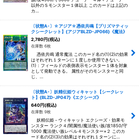
以外のＳモンスター１体以上 このカードは上記の
カ…
〔状態A-〕☆アジア☆憑依共鳴【プリズマティッ
クシークレット】{アジアBLZD-JP066}《魔法》
2,780
円
(税込)
在庫数 6枚
憑依共鳴 通常魔法 このカード名の(1)(2)の効果
はそれぞれ１ターンに１度しか使用できない。
(1)：フィールドの表側表示モンスター１体を対象
として発動できる。 属性がそのモンスターと同
じ、…
〔状態A-〕妖精伝姫ウィキャット【シークレッ
ト】{BLZD-JP047}《エクシーズ》
640
円
(税込)
在庫数 9枚
妖精伝姫－ウィキャット エクシーズ・効果モ
ンスター ランク４/闇属性/魔法使い族/攻1850/守
1000 魔法使い族レベル４モンスター×２ このカ
ード名の(2)(3)の効果はそれぞれ１ターンに…