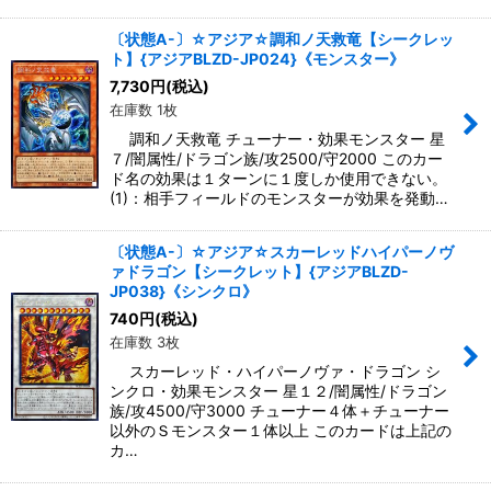
〔状態A-〕☆アジア☆調和ノ天救竜【シークレッ
ト】{アジアBLZD-JP024}《モンスター》
7,730
円
(税込)
在庫数 1枚
調和ノ天救竜 チューナー・効果モンスター 星
７/闇属性/ドラゴン族/攻2500/守2000 このカー
ド名の効果は１ターンに１度しか使用できない。
(1)：相手フィールドのモンスターが効果を発動…
〔状態A-〕☆アジア☆スカーレッドハイパーノヴ
ァドラゴン【シークレット】{アジアBLZD-
JP038}《シンクロ》
740
円
(税込)
在庫数 3枚
スカーレッド・ハイパーノヴァ・ドラゴン シ
ンクロ・効果モンスター 星１２/闇属性/ドラゴン
族/攻4500/守3000 チューナー４体＋チューナー
以外のＳモンスター１体以上 このカードは上記の
カ…