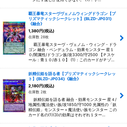
覇王暴竜スターヴヴェノムウィングドラゴン【プ
リズマティックシークレット】{BLZD-JP031}
《融合》
1,380
円
(税込)
在庫数 28枚
覇王暴竜スターヴ・ヴェノム・ウィング・ドラ
ゴン 融合・ペンデュラム・効果モンスター 星１
０/闇属性/ドラゴン族/攻3300/守2500 【Ｐスケ
ール：青１０/赤１０】 (1)：このカードがＰゾ…
妖精伝姫を語る者【プリズマティックシークレッ
ト】{BLZD-JP034}《融合》
2,180
円
(税込)
在庫数 2枚
妖精伝姫を語る者 融合・効果モンスター 星４/
地属性/魔法使い族/攻1850/守1000 光属性の「妖
精伝姫」モンスター＋魔法使い族モンスター この
カード名の(1)(3)の効果はそれぞれ１ター…