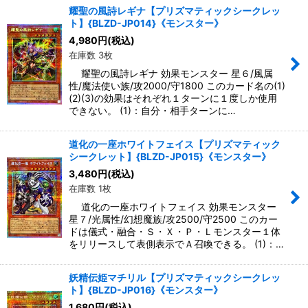
耀聖の風詩レギナ【プリズマティックシークレッ
ト】{BLZD-JP014}《モンスター》
4,980
円
(税込)
在庫数 3枚
耀聖の風詩レギナ 効果モンスター 星６/風属
性/魔法使い族/攻2000/守1800 このカード名の(1)
(2)(3)の効果はそれぞれ１ターンに１度しか使用
できない。 (1)：自分・相手ターンに…
道化の一座ホワイトフェイス【プリズマティック
シークレット】{BLZD-JP015}《モンスター》
3,480
円
(税込)
在庫数 1枚
道化の一座ホワイトフェイス 効果モンスター
星７/光属性/幻想魔族/攻2500/守2500 このカー
ドは儀式・融合・Ｓ・Ｘ・Ｐ・Ｌモンスター１体
をリリースして表側表示でＡ召喚できる。 (1)：…
妖精伝姫マチリル【プリズマティックシークレッ
ト】{BLZD-JP016}《モンスター》
1,680
円
(税込)