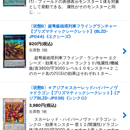
(1)：フィールドの表側表示モンスター１体を対象
として発動できる。 属性がそのモンスターと同
じ、…
〔状態B〕超弩級砲塔列車フライングランチャー
【プリズマティックシークレット】{BLZD-
JP044}《エクシーズ》
820
円
(税込)
在庫数 3枚
超弩級砲塔列車フライング・ランチャー エク
シーズ・効果モンスター ランク１０/地属性/機械
族/攻3800/守3000 レベル１０モンスター×２ こ
のカード名の(1)(3)の効果はそれぞれ１ター…
〔状態B〕☆アジア☆スカーレッドハイパーノヴ
ァドラゴン【プリズマティックシークレット】{ア
ジアBLZD-JP038}《シンクロ》
3,980
円
(税込)
在庫数 1枚
スカーレッド・ハイパーノヴァ・ドラゴン シ
ンクロ・効果モンスター 星１２/闇属性/ドラゴン
族/攻4500/守3000 チューナー４体＋チューナー