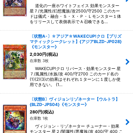
道化の一座ホワイトフェイス 効果モンスター
星７/光属性/幻想魔族/攻2500/守2500 このカー
ドは儀式・融合・Ｓ・Ｘ・Ｐ・Ｌモンスター１体
をリリースして表側表示でＡ召喚できる…
〔状態A-〕☆アジア☆WAKECUP!クロ【プリズ
マティックシークレット】{アジアBLZD-JP028}
《モンスター》
2,030
円
(税込)
在庫数 3枚
WAKECUP!クロ リバース・効果モンスター 星
７/風属性/水族/攻 400/守2700 このカード名の
(1)(2)(3)の効果はそれぞれ１ターンに１度しか使
用できない。 (1…
〔状態B〕ヴィジョンリゾネーター【ウルトラ】
{BLZD-JPS04}《モンスター》
280
円
(税込)
在庫数 1枚
ヴィジョン・リゾネーター チューナー・効果
モンスター 星２/闇属性/悪魔族/攻 400/守 400 こ