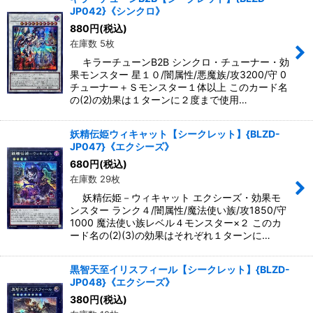
JP042}《シンクロ》
880
円
(税込)
在庫数 5枚
キラーチューンB2B シンクロ・チューナー・効
果モンスター 星１０/闇属性/悪魔族/攻3200/守 0
チューナー＋Ｓモンスター１体以上 このカード名
の(2)の効果は１ターンに２度まで使用…
妖精伝姫ウィキャット【シークレット】{BLZD-
JP047}《エクシーズ》
680
円
(税込)
在庫数 29枚
妖精伝姫－ウィキャット エクシーズ・効果モ
ンスター ランク４/闇属性/魔法使い族/攻1850/守
1000 魔法使い族レベル４モンスター×２ このカ
ード名の(2)(3)の効果はそれぞれ１ターンに…
黒智天至イリスフィール【シークレット】{BLZD-
JP048}《エクシーズ》
380
円
(税込)