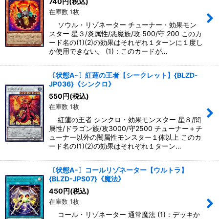
740
円
(税込)
在庫数 1枚
ソウル・リゾネーター チューナー・効果モン
スター 星３/炎属性/悪魔族/攻 500/守 200 このカ
ード名の(1)(2)の効果はそれぞれ１ターンに１度し
か使用できない。 (1)：このカードが…
〔状態A-〕紅蓮の王者【シークレット】{BLZD-
JP036}《シンクロ》
550
円
(税込)
在庫数 1枚
紅蓮の王者 シンクロ・効果モンスター 星８/闇
属性/ドラゴン族/攻3000/守2500 チューナー＋チ
ューナー以外の闇属性モンスター１体以上 このカ
ード名の(1)(2)の効果はそれぞれ１ターン…
〔状態A-〕コールリゾネーター【ウルトラ】
{BLZD-JPS07}《魔法》
450
円
(税込)
在庫数 1枚
コール・リゾネーター 通常魔法 (1)：デッキか