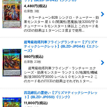
4,480
円
(税込)
在庫数 3枚
キラーチューンB2B シンクロ・チューナー・効
果モンスター 星１０/闇属性/悪魔族/攻3200/守 0
チューナー＋Ｓモンスター１体以上 このカード名
の(2)の効果は１ターンに２度まで使用…
超弩級砲塔列車フライングランチャー【プリズマ
ティックシークレット】{BLZD-JP044}《エクシ
ーズ》
980
円
(税込)
在庫数 23枚
超弩級砲塔列車フライング・ランチャー エク
シーズ・効果モンスター ランク１０/地属性/機械
族/攻3800/守3000 レベル１０モンスター×２ こ
のカード名の(1)(3)の効果はそれぞれ１ター…
四花繚乱の霊使い【プリズマティックシークレッ
ト】{BLZD-JP050}《リンク》
11,800
円
(税込)