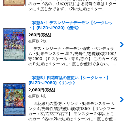
のカード名の、(1)の方法による特殊召喚は１ター
ンに１度しかできず、 (2)の効果は１ター…
〔状態A-〕デスレジーナデーモン【シークレッ
ト】{BLZD-JP030}《儀式》
260
円
(税込)
在庫数 2枚
デス・レジーナ・デーモン 儀式・ペンデュラ
ム・効果モンスター 星７/光属性/悪魔族/攻2100/
守2900 【Ｐスケール：青９/赤９】 このカード名
のＰ効果は１ターンに１度しか使用できない。 …
〔状態B〕四花繚乱の霊使い【シークレット】
{BLZD-JP050}《リンク》
2,080
円
(税込)
在庫数 1枚
四花繚乱の霊使い リンク・効果モンスター リ
ンク４/光属性/魔法使い族/攻1850 【リンクマー
カー：左/右/左下/右下】 モンスター２体以上 こ
のカード名の(2)の効果は１ターンに１度しか使…