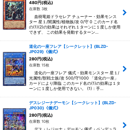
480
円
(税込)
在庫数 3枚
血樹竜姫ドラセレア チューナー・効果モンス
ター 星１/闇属性/植物族/攻 0/守 0 このカード名
の(1)(2)の効果はそれぞれ１ターンに１度しか使用
できず、 この効果を発動するターン…
道化の一座フレア【シークレット】{BLZD-
JP029}《儀式》
280
円
(税込)
在庫数 15枚
道化の一座フレア 儀式・効果モンスター 星１/
光属性/獣戦士族/攻 500/守1000 「道化の一座」
カードにより降臨 このカード名の(1)の効果は１タ
ーンに１度しか使用できない。 (1)：手…
デスレジーナデーモン【シークレット】{BLZD-
JP030}《儀式》
280
円
(税込)
在庫数 10枚
デス・レジーナ・デーモン 儀式・ペンデュラ