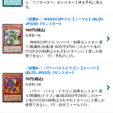
ら「リゾネーター」モンスター１体を手札に加え
る。
〔状態A-〕WAKECUP!クロ【ノーマル】{BLZD-
JP028}《モンスター》
160
円
(税込)
在庫数 1枚
WAKECUP!クロ リバース・効果モンスター 星
７/風属性/水族/攻 400/守2700 このカード名の
(1)(2)(3)の効果はそれぞれ１ターンに１度しか使
用できない。 (1)：手札のこの…
〔状態A-〕パワーバイスドラゴン【スーパー】
{BLZD-JP002}《モンスター》
70
円
(税込)
在庫数 3枚
パワー・バイス・ドラゴン 効果モンスター 星
５/闇属性/ドラゴン族/攻2000/守2400 このカー
ド名の(1)(2)の効果はそれぞれ１ターンに１度しか
使用できない。 (1)：自分フィールドの…