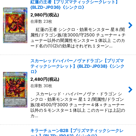
紅蓮の王者【プリズマティックシークレット】
{BLZD-JP036}《シンクロ》
2,980
円
(税込)
在庫数 23枚
紅蓮の王者 シンクロ・効果モンスター 星８/闇
属性/ドラゴン族/攻3000/守2500 チューナー＋チ
ューナー以外の闇属性モンスター１体以上 このカ
ード名の(1)(2)の効果はそれぞれ１ターン…
スカーレッドハイパーノヴァドラゴン【プリズマ
ティックシークレット】{BLZD-JP038}《シンク
ロ》
2,480
円
(税込)
在庫数 30枚
スカーレッド・ハイパーノヴァ・ドラゴン シ
ンクロ・効果モンスター 星１２/闇属性/ドラゴン
族/攻4500/守3000 チューナー４体＋チューナー
以外のＳモンスター１体以上 このカードは上記の
カ…
キラーチューンB2B【プリズマティックシークレ
ット】{BLZD-JP042}《シンクロ》