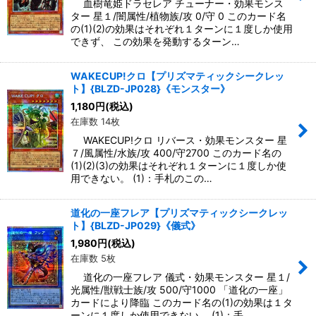
血樹竜姫ドラセレア チューナー・効果モンス
ター 星１/闇属性/植物族/攻 0/守 0 このカード名
の(1)(2)の効果はそれぞれ１ターンに１度しか使用
できず、 この効果を発動するターン…
WAKECUP!クロ【プリズマティックシークレッ
ト】{BLZD-JP028}《モンスター》
1,180
円
(税込)
在庫数 14枚
WAKECUP!クロ リバース・効果モンスター 星
７/風属性/水族/攻 400/守2700 このカード名の
(1)(2)(3)の効果はそれぞれ１ターンに１度しか使
用できない。 (1)：手札のこの…
道化の一座フレア【プリズマティックシークレッ
ト】{BLZD-JP029}《儀式》
1,980
円
(税込)
在庫数 5枚
道化の一座フレア 儀式・効果モンスター 星１/
光属性/獣戦士族/攻 500/守1000 「道化の一座」
カードにより降臨 このカード名の(1)の効果は１タ
ーンに１度しか使用できない。 (1)：手…