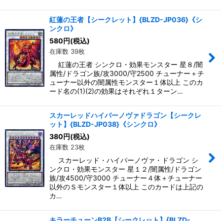
紅蓮の王者【シークレット】{BLZD-JP036}《シ
ンクロ》
580
円
(税込)
在庫数 39枚
紅蓮の王者 シンクロ・効果モンスター 星８/闇
属性/ドラゴン族/攻3000/守2500 チューナー＋チ
ューナー以外の闇属性モンスター１体以上 このカ
ード名の(1)(2)の効果はそれぞれ１ターン…
スカーレッドハイパーノヴァドラゴン【シークレ
ット】{BLZD-JP038}《シンクロ》
380
円
(税込)
在庫数 23枚
スカーレッド・ハイパーノヴァ・ドラゴン シ
ンクロ・効果モンスター 星１２/闇属性/ドラゴン
族/攻4500/守3000 チューナー４体＋チューナー
以外のＳモンスター１体以上 このカードは上記の
カ…
キラーチューンB2B【シークレット】{BLZD-