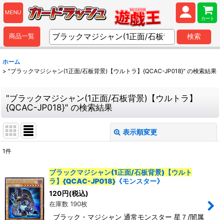
MENU
カート
商品一覧
検索
ホーム
>
"ブラックマジシャン(1正面/石板背景)【ウルトラ】{QCAC-JP018}"
の
検索結果
"ブラックマジシャン(1正面/石板背景)【ウルトラ】
{QCAC-JP018}"
の
検索結果
表示順変更
閉じる
1
件
商品検索
:
ブラックマジシャン(1正面/石板背景)【ウルト
ラ】{QCAC-JP018}
《モンスター》
表示数
:
120
円
(税込)
在庫数 190枚
並び順
:
ブラック・マジシャン 通常モンスター 星７/闇属