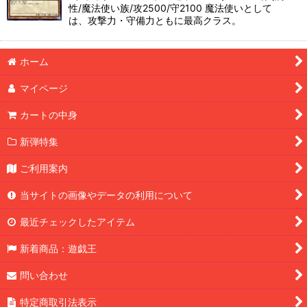
性/魔法使い族/攻2500/守2100 魔法使いとして
は、攻撃力・守備力ともに最高クラス。
カテゴリ
:
ホーム
特集
:
マイページ
絞り込む
カートの中身
新弾特集
ご利用案内
当サイトの画像やデータの利用について
最近チェックしたアイテム
新着商品：遊戯王
問い合わせ
特定商取引法表示