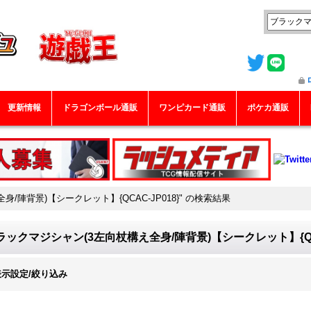
更新情報
ドラゴンボール通販
ワンピカード通販
ポケカ通販
/陣背景)【シークレット】{QCAC-JP018}"
の
検索結果
ラックマジシャン(3左向杖構え全身/陣背景)【シークレット】{QCA
表示設定/絞り込み