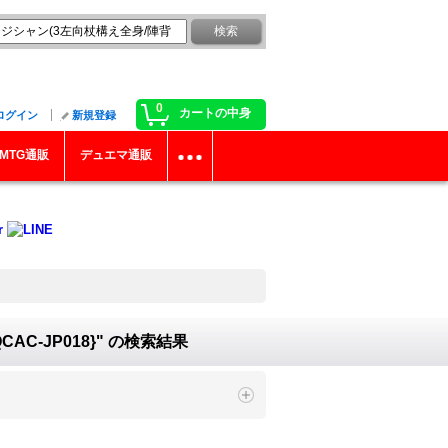
0
カートの中身
ログイン
新規登録
MTG通販
デュエマ通販
C-JP018}"
の
検索結果