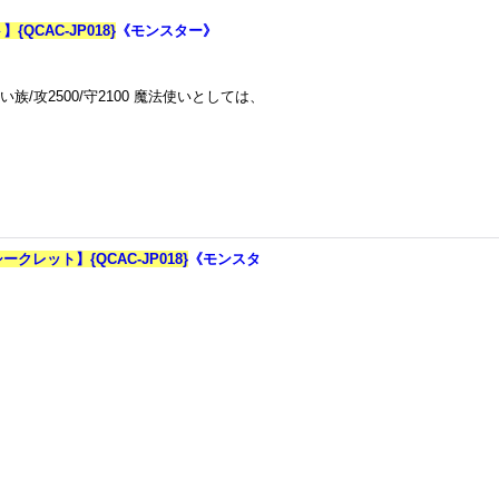
CAC-JP018}
《モンスター》
/攻2500/守2100 魔法使いとしては、
レット】{QCAC-JP018}
《モンスタ