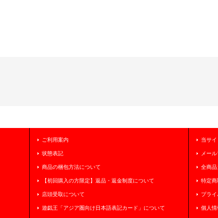
ご利用案内
当サイ
状態表記
メール
商品の梱包方法について
全商品
【初回購入の方限定】返品・返金制度について
特定商
店頭受取について
プライ
遊戯王「アジア圏向け日本語表記カード」について
個人情