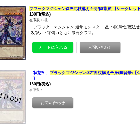
ブラックマジシャン(3左向杖構え全身/陣背景)【シークレット】{Q
180円
(税込)
在庫数 12枚
ブラック・マジシャン 通常モンスター 星７/闇属性/魔法使い族
攻撃力・守備力ともに最高クラス。
〔状態A-〕
ブラックマジシャン(3左向杖構え全身/陣背景)【シーク
ー》
160円
(税込)
在庫数 ×