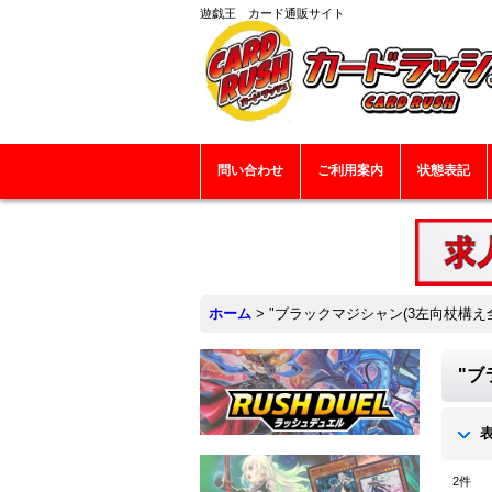
遊戯王 カード通販サイト
問い合わせ
ご利用案内
状態表記
ホーム
>
"ブラックマジシャン(3左向杖構え全身
"ブ
2
件