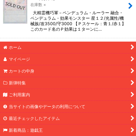
在庫数 ×
大精霊機巧軍－ペンデュラム・ルーラー 融合・
ペンデュラム・効果モンスター 星１２/光属性/機
械族/攻3500/守3000 【Ｐスケール：青１/赤１】
このカード名のＰ効果は１ターンに…
ホーム
マイページ
カートの中身
新弾特集
ご利用案内
当サイトの画像やデータの利用について
最近チェックしたアイテム
新着商品：遊戯王