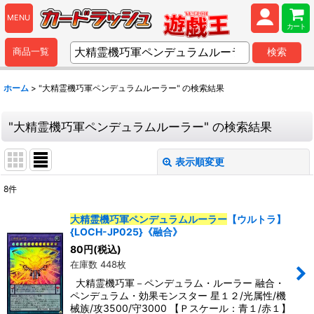
MENU
カート
商品一覧
検索
ホーム
>
"大精霊機巧軍ペンデュラムルーラー"
の
検索結果
"大精霊機巧軍ペンデュラムルーラー"
の
検索結果
表示順変更
閉じる
8
件
商品検索
:
大精霊機巧軍ペンデュラムルーラー
【ウルトラ】
{LOCH-JP025}《融合》
表示数
:
80
円
(税込)
在庫数 448枚
並び順
:
大精霊機巧軍－ペンデュラム・ルーラー 融合・
ペンデュラム・効果モンスター 星１２/光属性/機
械族/攻3500/守3000 【Ｐスケール：青１/赤１】
カテゴリ
: