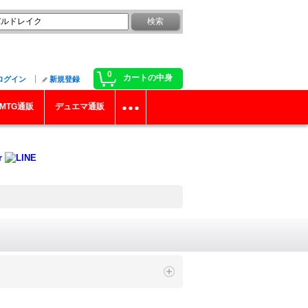
0
カートの中身
ログイン
新規登録
MTG通販
デュエマ通販