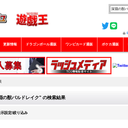
更新情報
ドラゴンボール通販
ワンピカード通販
ポケカ通販
果
淵の獣バルドレイク"
の
検索結果
表示設定/絞り込み