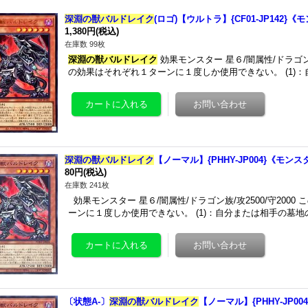
深淵の獣バルドレイク
(ロゴ)【ウルトラ】{CF01-JP142}
1,380円
(税込)
在庫数 99枚
深淵の獣バルドレイク
効果モンスター 星６/闇属性/ドラゴン族/攻
の効果はそれぞれ１ターンに１度しか使用できない。 (1)
深淵の獣バルドレイク
【ノーマル】{PHHY-JP004}《モン
80円
(税込)
在庫数 241枚
効果モンスター 星６/闇属性/ドラゴン族/攻2500/守2000 
ーンに１度しか使用できない。 (1)：自分または相手の墓地
〔状態A-〕
深淵の獣バルドレイク
【ノーマル】{PHHY-JP0