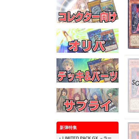
新弾特集
LIMITED PACK GX －ラー