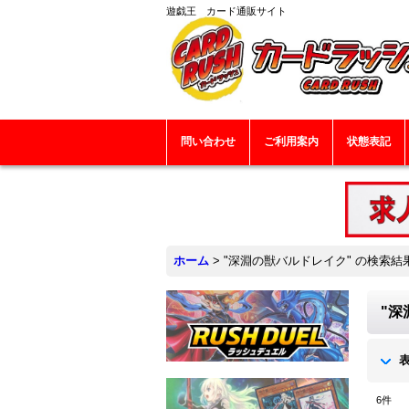
遊戯王 カード通販サイト
問い合わせ
ご利用案内
状態表記
ホーム
>
"深淵の獣バルドレイク"
の
検索結
"深
6
件