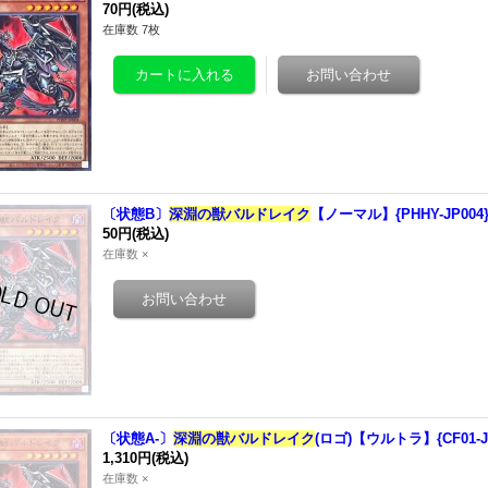
70円
(税込)
在庫数 7枚
〔状態B〕
深淵の獣バルドレイク
【ノーマル】{PHHY-JP0
50円
(税込)
在庫数 ×
〔状態A-〕
深淵の獣バルドレイク
(ロゴ)【ウルトラ】{CF01-
1,310円
(税込)
在庫数 ×