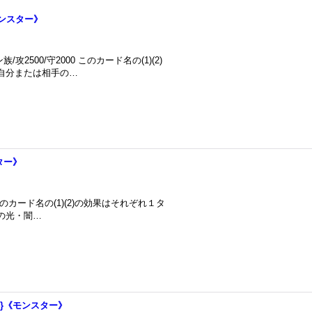
《モンスター》
2500/守2000 このカード名の(1)(2)
：自分または相手の…
スター》
このカード名の(1)(2)の効果はそれぞれ１タ
の光・闇…
04}《モンスター》