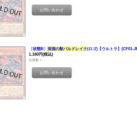
〔状態B〕
深淵の獣バルドレイク
(ロゴ)【ウルトラ】{CF01-
1,180円
(税込)
在庫数 ×