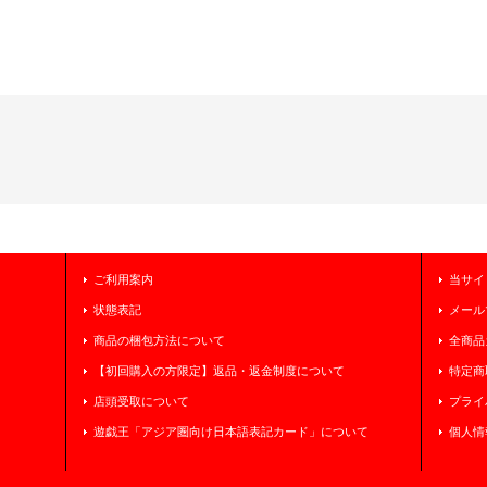
ご利用案内
当サイ
状態表記
メール
商品の梱包方法について
全商品
【初回購入の方限定】返品・返金制度について
特定商
店頭受取について
プライ
遊戯王「アジア圏向け日本語表記カード」について
個人情