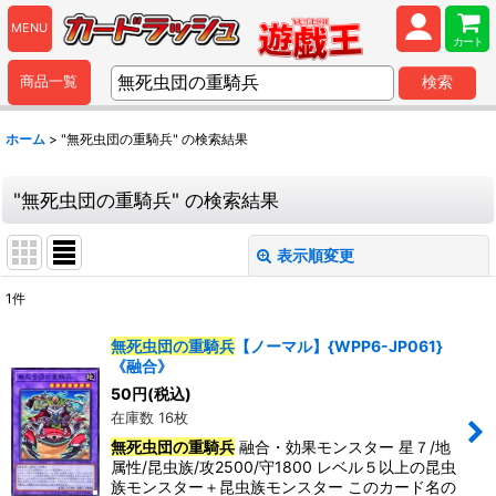
MENU
カート
商品一覧
検索
ホーム
>
"無死虫団の重騎兵"
の
検索結果
"無死虫団の重騎兵"
の
検索結果
表示順変更
閉じる
1
件
商品検索
:
無死虫団の重騎兵
【ノーマル】{WPP6-JP061}
《融合》
表示数
:
50
円
(税込)
在庫数 16枚
並び順
:
無死虫団の重騎兵
融合・効果モンスター 星７/地
属性/昆虫族/攻2500/守1800 レベル５以上の昆虫
族モンスター＋昆虫族モンスター このカード名の
カテゴリ
: