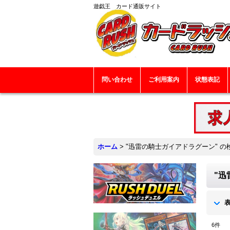
遊戯王 カード通販サイト
問い合わせ
ご利用案内
状態表記
ホーム
>
"迅雷の騎士ガイアドラグーン"
の
"迅
6
件