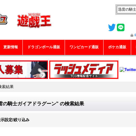
更新情報
ドラゴンボール通販
ワンピカード通販
ポケカ通販
検索結果
雷の騎士ガイアドラグーン"
の
検索結果
表示設定/絞り込み