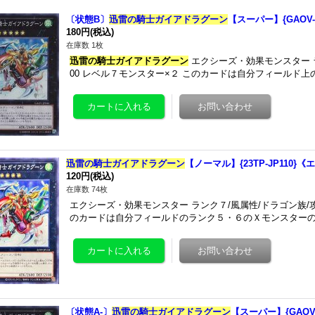
〔状態B〕
迅雷の騎士ガイアドラグーン
【スーパー】{GAOV-
180円
(税込)
在庫数 1枚
迅雷の騎士ガイアドラグーン
エクシーズ・効果モンスター ラン
00 レベル７モンスター×２ このカードは自分フィールド
迅雷の騎士ガイアドラグーン
【ノーマル】{23TP-JP110}
120円
(税込)
在庫数 74枚
エクシーズ・効果モンスター ランク７/風属性/ドラゴン族/攻26
のカードは自分フィールドのランク５・６のＸモンスター
〔状態A-〕
迅雷の騎士ガイアドラグーン
【スーパー】{GAOV