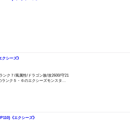
}《エクシーズ》
ク７/風属性/ドラゴン族/攻2600/守21
上のランク５・６のエクシーズモンスタ…
JP110}《エクシーズ》