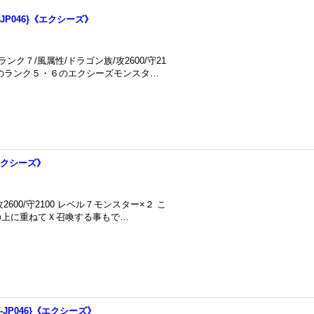
JP046}《エクシーズ》
ク７/風属性/ドラゴン族/攻2600/守21
上のランク５・６のエクシーズモンスタ…
《エクシーズ》
00/守2100 レベル７モンスター×２ こ
の上に重ねてＸ召喚する事もで…
-JP046}《エクシーズ》