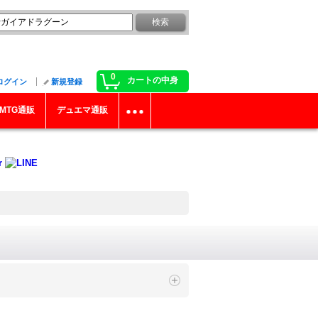
0
カートの中身
ログイン
新規登録
MTG通販
デュエマ通販