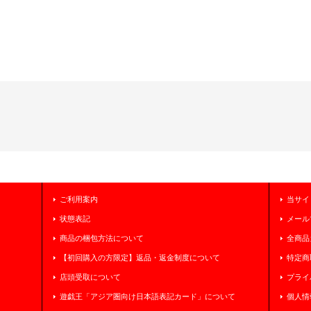
ご利用案内
当サイ
状態表記
メール
商品の梱包方法について
全商品
【初回購入の方限定】返品・返金制度について
特定商
店頭受取について
プライ
遊戯王「アジア圏向け日本語表記カード」について
個人情