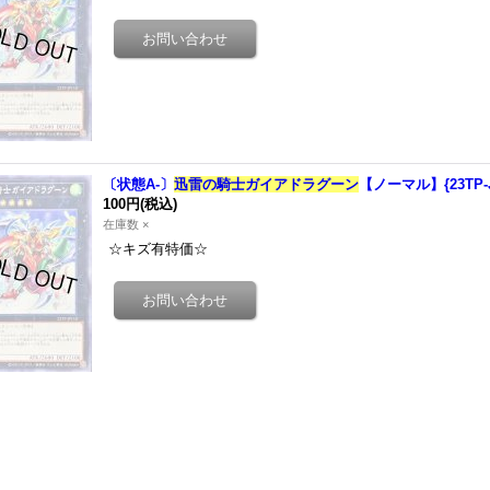
〔状態A-〕
迅雷の騎士ガイアドラグーン
【ノーマル】{23TP-
100円
(税込)
在庫数 ×
☆キズ有特価☆