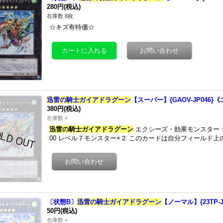
280円
(税込)
在庫数 8枚
☆キズ有特価☆
迅雷の騎士ガイアドラグーン
【スーパー】{GAOV-JP046
380円
(税込)
在庫数 ×
迅雷の騎士ガイアドラグーン
エクシーズ・効果モンスター ラン
00 レベル７モンスター×２ このカードは自分フィールド
〔状態B〕
迅雷の騎士ガイアドラグーン
【ノーマル】{23TP-
50円
(税込)
在庫数 ×